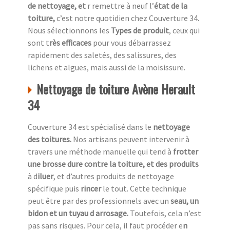
de nettoyage, et
r remettre à neuf l’
état de la
toiture,
c’est notre quotidien chez
Couverture 34.
Nous sélectionnons les
Types de produit
, ceux qui
sont t
rès efficaces
pour vous débarrassez
rapidement des saletés, des salissures, des
lichens et algues, mais aussi de la moisissure.
Nettoyage de toiture Avène Herault
34
Couverture 34 est spécialisé dans le
nettoyage
des toitures.
Nos artisans peuvent intervenir à
travers une méthode manuelle qui tend à
frotter
une
brosse dure contre la toiture, et des produits
à d
iluer
, et d’autres produits de nettoyage
spécifique puis
rincer
le tout. Cette technique
peut être par des professionnels avec un
seau, un
bidon et un tuyau d arrosage.
Toutefois, cela n’est
pas sans risques. Pour cela, il faut procéder e
n