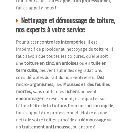
toit. Pour cela, faites a
ppel à un professionnel,
faites appel à nous !
Nettoyage et démoussage de toiture,
nos experts à votre service
Pour lutter c
ontre les intempéries
, il est
impératif de procéder au nettoyage de toiture. Il
faut savoir que toutes les toitures, qu’elle soit
une
toiture en zinc, en ardoises
ou en
tuile en
terre cuite,
peuvent subir des dégradations
considérables du fait du non -entretien.
Des
micro-organismes,
des
Mousses et des feuilles
mortes,
sans oublier les l
ichens
peuvent
endommager
le revêtement, et impacter sur
l’étanchéité
de la toiture.
Pour une a
ction rapide
,
faites appel à un professionnel.
Notre équipe
nettoie votre toit et procède au
démoussage
via
un
traitement anti mousse,
ou encore à