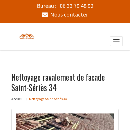
Bureau :
06 33 79 48 92
Nous contacter
Toggle
naviga
Nettoyage ravalement de facade
Saint-Sériès 34
Accueil
Nettoyage Saint-Sériès 34