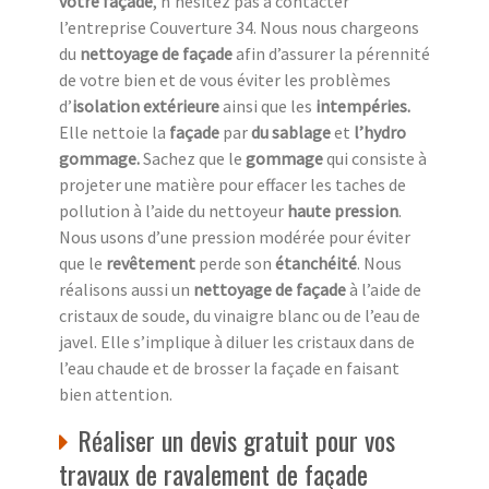
votre façade
, n’hésitez pas à contacter
l’entreprise Couverture 34. Nous nous chargeons
du
nettoyage de façade
afin d’assurer la pérennité
de votre bien et de vous éviter les problèmes
d’
isolation extérieure
ainsi que les
intempéries.
Elle nettoie la
façade
par
du sablage
et
l’hydro
gommage.
Sachez que le
gommage
qui consiste à
projeter une matière pour effacer les taches de
pollution à l’aide du nettoyeur
haute pression
.
Nous usons d’une pression modérée pour éviter
que le
revêtement
perde son
étanchéité
. Nous
réalisons aussi un
nettoyage de façade
à l’aide de
cristaux de soude, du vinaigre blanc ou de l’eau de
javel. Elle s’implique à diluer les cristaux dans de
l’eau chaude et de brosser la façade en faisant
bien attention.
Réaliser un devis gratuit pour vos
travaux de ravalement de façade