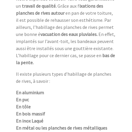
un
travail de qualité.
Grâce aux f
ixations des
planches de rives autour
en pan de votre toiture,
il est possible de rehausser son esthétisme. Par
ailleurs, l’habillage des planches de rives permet
une bonne é
vacuation des eaux pluviales.
En effet,
implantés sur l’avant-toit, les bandeaux peuvent
aussi être installés sous une gouttière existante.
L’habillage pour ce dernier cas, se passe en
bas de
la pente.
Il existe plusieurs types d’habillage de planches
de rives, à savoir :
En aluminium
En pvc
En tôle
En bois massif
En inox Laqué
En métal ou les planches de rives métalliques