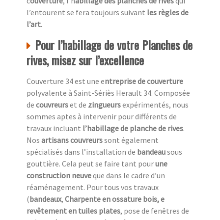
c
ouverture
, l’h
abillage des planches de rives
qui
l’entourent se fera toujours suivant
les règles de
l’art
.
Pour l’habillage de votre Planches de
rives, misez sur l’excellence
Couverture 34 est une e
ntreprise de couverture
polyvalente à Saint-Sériès Herault 34. Composée
de
couvreurs
et de
zingueurs
expérimentés, nous
sommes aptes à intervenir pour différents de
travaux incluant
l’habillage de planche de rives
.
Nos
artisans couvreurs
sont également
spécialisés dans l’installation de
bandeau
sous
gouttière. Cela peut se faire tant pour
une
construction neuve
que dans le cadre d’un
réaménagement. Pour tous vos travaux
(
bandeaux
,
Charpente en ossature bois, e
revêtement en tuiles plates
, pose de fenêtres de