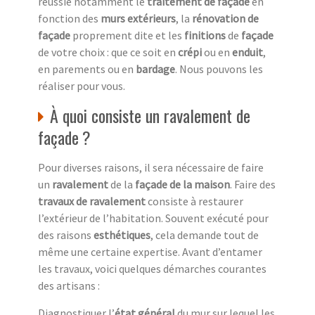
réussie notamment le
traitement de façade
en
fonction des
murs extérieurs
, la
rénovation de
façade
proprement dite et les
finitions
de
façade
de votre choix : que ce soit en
crépi
ou en
enduit
,
en parements ou en
bardage
. Nous pouvons les
réaliser pour vous.
À quoi consiste un ravalement de
façade ?
Pour diverses raisons, il sera nécessaire de faire
un
ravalement
de la
façade de la maison
. Faire des
travaux de ravalement
consiste à restaurer
l’extérieur de l’habitation. Souvent exécuté pour
des raisons
esthétiques
, cela demande tout de
même une certaine expertise. Avant d’entamer
les travaux, voici quelques démarches courantes
des artisans :
Diagnostiquer l’
état général
du mur sur lequel les