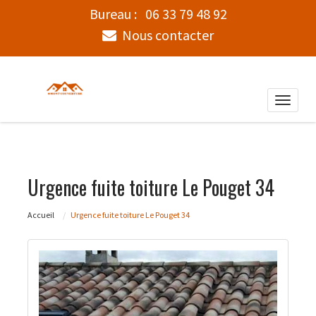
Bureau :
06 33 79 48 92
Nous contacter
Toggle
naviga
Urgence fuite toiture Le Pouget 34
Accueil
Urgence fuite toiture Le Pouget 34