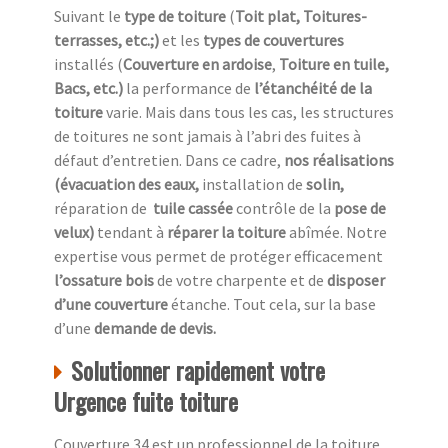
Suivant le
type de toiture
(
Toit plat, Toitures-
terrasses, etc.;)
et les
types de couvertures
installés (
Couverture en ardoise
,
Toiture en tuile,
Bacs, etc.)
la performance de
l’étanchéité de la
toiture
varie. Mais dans tous les cas, les structures
de toitures ne sont jamais à l’abri des fuites à
défaut d’entretien. Dans ce cadre,
nos réalisations
(évacuation des eaux,
installation de
solin,
réparation de
tuile cassée
contrôle de la
pose de
velux)
tendant à
réparer la toiture
abîmée. Notre
expertise vous permet de protéger efficacement
l’ossature bois
de votre charpente et de
disposer
d’une couverture
étanche. Tout cela, sur la base
d’une
demande de devis.
Solutionner rapidement votre
Urgence fuite toiture
Couverture 34 est un professionnel de la toiture