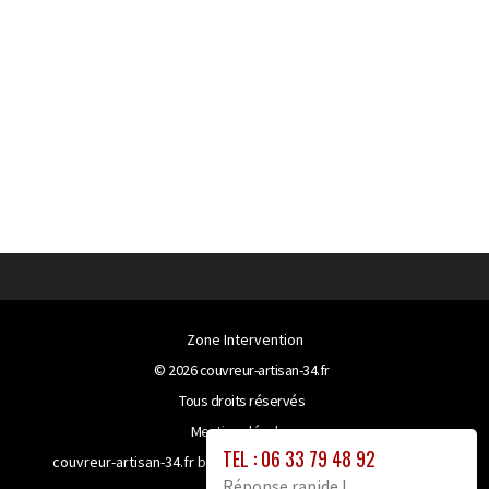
Zone Intervention
© 2026
couvreur-artisan-34.fr
Tous droits réservés
Mentions légales
TEL : 06 33 79 48 92
couvreur-artisan-34.fr bénéficie de la technologie
Booster-
Réponse rapide !