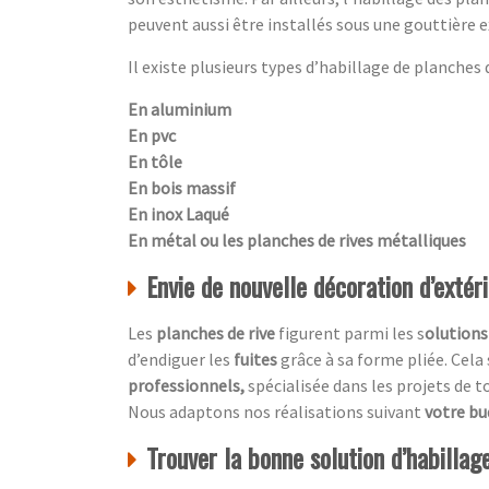
peuvent aussi être installés sous une gouttière e
Il existe plusieurs types d’habillage de planches de
En aluminium
En pvc
En tôle
En bois massif
En inox Laqué
En métal ou les planches de rives métalliques
Envie de nouvelle décoration d’extér
Les
planches de rive
figurent parmi les s
olutions
d’endiguer les
fuites
grâce à sa forme pliée. Cela
professionnels,
spécialisée dans les projets de t
Nous adaptons nos réalisations suivant
votre b
Trouver la bonne solution d’habillag