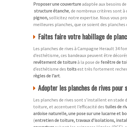
Proposer une couverture
adaptée aux besoins de
structure étanche
, de nombreux critères sont à
pignon,
sollicitez notre expertise. Nous vous p
meilleures planches, que ce soient des planches 
Faites faire votre habillage de plan
Les planches de rives à Campagne Herault 34 fon
d’esthétisme, ces bandeaux peuvent être décoré
revêtement de toiture
à la pose de
fenêtre de to
d’esthétisme des
toits
est très fortement recher
règles de l’art
.
Adopter les planches de rives pour 
Les planches de rives sont s’installent en stade 
toiture, et accentuent l’efficacité des
tuiles de ri
ardoise naturelle, une pose sur une lucarne et bo
(
entretien de toiture, travaux d’isolations, insta
couverture
suivant les exigences légales (RGE), e