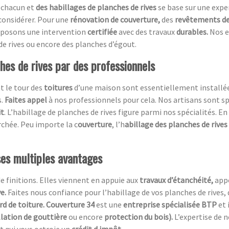
 chacun et
des habillages de planches de rives
se base sur une expe
 considérer. Pour une
rénovation de couverture,
des
revêtements de 
roposons une intervention
certifiée
avec des travaux
durables.
Nos e
de rives ou encore des planches d’égout.
ches de rives par des professionnels
t le tour des
toitures
d’une maison sont essentiellement installée
s.
Faites appel
à nos professionnels pour cela. Nos artisans sont sp
it
. L’habillage de planches de rives figure parmi nos spécialités. En
chée. Peu importe la c
ouverture
, l’h
abillage des planches de rives
ses multiples avantages
de finitions. Elles viennent en appuie aux
travaux d’étanchéité,
app
ve.
Faites nous confiance pour l’habillage de vos planches de rives, 
rd de toiture. Couverture 34
est une
entreprise spécialisée BTP
et 
llation de gouttière
ou encore
protection du bois).
L’expertise de 
t qui vous octroie un
crédit d impôt.