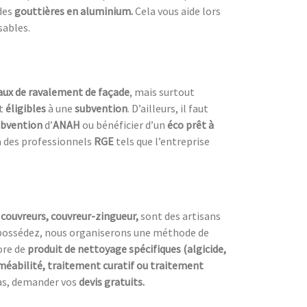
des
gouttières en aluminium.
Cela vous aide lors
sables.
vaux de ravalement de façade
, mais surtout
t
éligibles
à une
subvention
. D’ailleurs, il faut
ubvention
d’
ANAH
ou bénéficier d’un
éco prêt à
 à des professionnels
RGE
tels que l’entreprise
couvreurs, couvreur-zingueur,
sont des artisans
possédez, nous organiserons une méthode de
ore de
produit de nettoyage spécifiques (algicide,
éabilité, traitement curatif ou traitement
 pas, demander vos
devis gratuits.