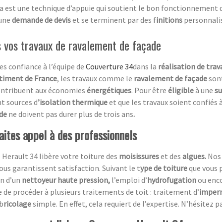
a est une technique d’appuie qui soutient le bon fonctionnement 
 une
demande de devis
et se terminent par des f
initions
personnali
s vos travaux de ravalement de façade
tes confiance à l’équipe de
Couverture 34
dans la
réalisation de tra
timent de France
, les travaux comme le
ravalement de façade
son
ontribuent aux économies
énergétiques
. Pour être
éligible
à une
s
nt sources d
’isolation thermique
et que les travaux soient confiés
ade
ne doivent pas durer plus de trois ans
.
aites appel à des professionnels
erault 34 libère votre toiture des
moisissures
et des
algues.
Nos
us garantissent satisfaction. Suivant le t
ype de toiture
que vous 
on d’un
nettoyeur haute pression,
l’emploi d’
hydrofugation
ou enc
ble de procéder à plusieurs traitements de toit : traitement d’
imperm
 b
ricolage
simple. En effet, cela requiert de l’expertise. N’hésitez