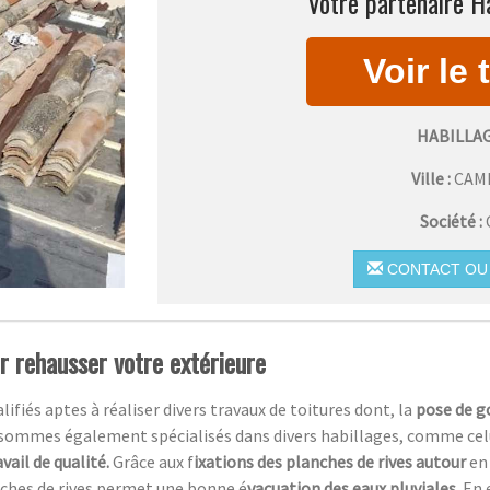
Votre partenaire H
HABILLA
Ville :
CAM
Société :
CONTACT OU 
ur rehausser votre extérieure
ifiés aptes à réaliser divers travaux de toitures dont, la
pose de g
sommes également spécialisés dans divers habillages, comme celui
avail de qualité.
Grâce aux f
ixations des planches de rives autour
en
anches de rives permet une bonne é
vacuation des eaux pluviales.
En 