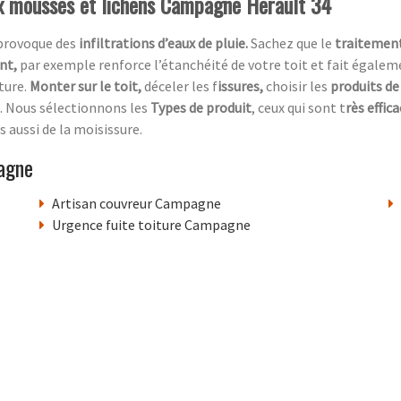
aux mousses et lichens Campagne Herault 34
 provoque des
infiltrations d’eaux de pluie.
Sachez que le
traitement
ent,
par exemple renforce l’étanchéité de votre toit et fait égaleme
ture.
Monter sur le toit,
déceler les f
issures,
choisir les
produits de
. Nous sélectionnons les
Types de produit
, ceux qui sont t
rès effic
s aussi de la moisissure.
agne
Artisan couvreur Campagne
Urgence fuite toiture Campagne