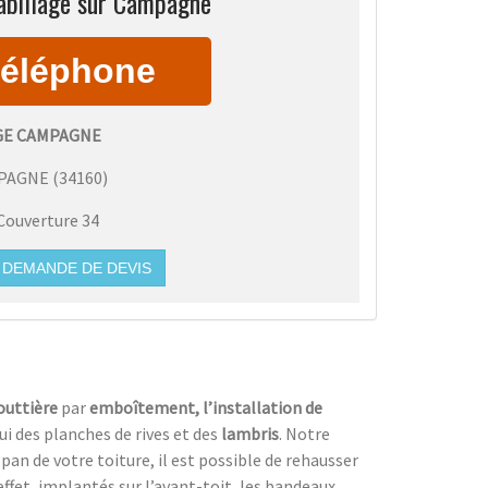
abillage sur Campagne
GE CAMPAGNE
PAGNE
(
34160
)
Couverture 34
DEMANDE DE DEVIS
outtière
par
emboîtement, l’installation de
 des planches de rives et des
lambris
. Notre
 pan de votre toiture, il est possible de rehausser
effet, implantés sur l’avant-toit, les bandeaux