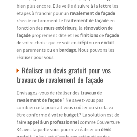
bien plus encore. Elle veille à suivre à la lettre les
étapes à franchir pour un
ravalement de façade
réussie notamment le
traitement de façade
en
fonction des
murs extérieurs
, la
rénovation de
façade
proprement dite et les
finitions
de
façade
de votre choix : que ce soit en
crépi
ou en
enduit
,
en parements ou en
bardage
. Nous pouvons les
réaliser pour vous.
Réaliser un devis gratuit pour vos
travaux de ravalement de façade
Envisagez-vous de réaliser des
travaux de
ravalement de façade
? Ne savez-vous pas
combien cela pourrait vous coûter ou si cela va
être conforme à
votre budget
? La solution est de
faire
appel à un professionnel
comme Couverture
34 avec laquelle vous pourrez réaliser un
devis
gratuit
. Le but est d’avoir une estimation des