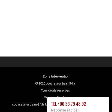
Zone Intervention
© 2026
couvreur-artisan-34.fr
Tous droits réservés
Mentions légales
TEL : 06 33 79 48 92
couvreur-artisan-34.fr bénéficie de la technologie
Booster-
Réponse rapide !
site proxy