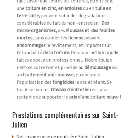
faut savoir que toutes les toitures, qu’elle soit
une
toiture en zinc, en ardoises
ou en
tuile en
terre cuite,
peuvent subir des dégradations
considérables du fait du non -entretien.
Des
micro-organismes,
des
Mousses et des feuilles
mortes,
sans oublier les l
ichens
peuvent
endommager
le revêtement, et impacter sur
l’étanchéité
de la toiture.
Pour une a
ction rapide
,
faites appel à un professionnel.
Notre équipe
nettoie votre toit et procède au
démoussage
via
un
traitement anti mousse,
ou encore à
l’application des
fongicides
le cas échéant. Se
focaliser sur les
travaux d entretien
est plus
rentable de supporter le
prix d’une toiture neuve !
Prestations complémentaires sur Saint-
Julien
Nettoyage pose de gouttière Saint-Julien