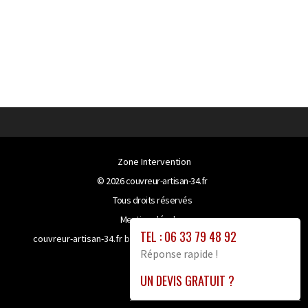
Zone Intervention
© 2026
couvreur-artisan-34.fr
Tous droits réservés
Mentions légales
TEL : 06 33 79 48 92
couvreur-artisan-34.fr bénéficie de la technologie
Booster-
Réponse rapide !
site proxy
UN DEVIS GRATUIT ?