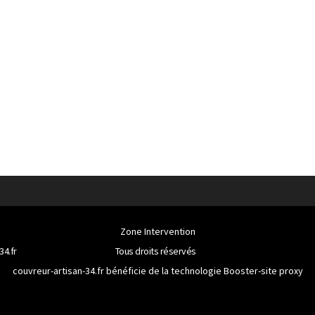
Zone Intervention
34.fr
Tous droits réservés
couvreur-artisan-34.fr bénéficie de la technologie
Booster-site proxy