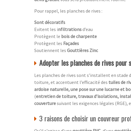
Pour rappel, les planches de rives :
Sont décoratifs
Evitent les i
nfiltrations
d’eau
Protègent le
bois de charpente
Protègent les
Façades
Soutiennent les
Gouttières Zinc
Adopter les planches de rives pour 
Les planches de rives sont s’installent en stade 
toiture, et accentuent l’efficacité des
tuiles de ri
ardoise naturelle, une pose sur une lucarne et bo
(
entretien de toiture, travaux d’isolations, insta
couverture
suivant les exigences légales (RGE), e
3 raisons de choisir un couvreur pro
Qu’il s’agisse d’une
gouttière PVC
, d’une
gouttièr