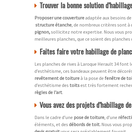
Trouver la bonne solution d’habillag
Proposer une couverture
adaptée aux besoins de
structure étanche
, de nombreux critères sont à
pignon,
sollicitez notre expertise. Nous vous p
meilleures planches, que ce soient des planches 
Faites faire votre habillage de plan
Les planches de rives à Laroque Herault 34 font l
d’esthétisme, ces bandeaux peuvent être décoré
revêtement de toiture
à la pose de
fenêtre de to
d’esthétisme des
toits
est très fortement recher
règles de l’art
.
Vous avez des projets d’habillage d
Dans le cadre d’une
pose de toiture
, d’une
réfecti
éléments, et des
débords de toit.
Nous vous propo
devis gratuit
vous sera préalablement fournit.