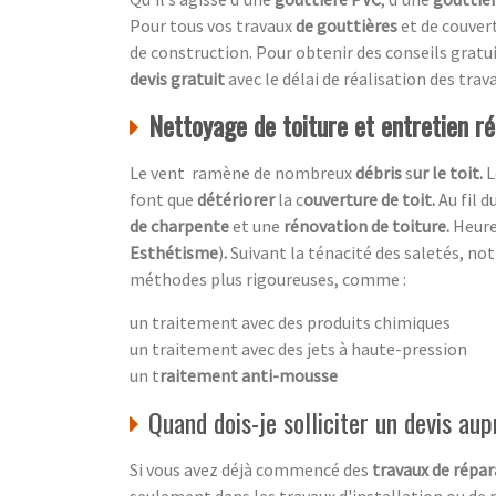
Pour tous vos travaux
de gouttières
et de couvert
de construction. Pour obtenir des conseils gratui
devis gratuit
avec le délai de réalisation des trava
Nettoyage de toiture et entretien rég
Le vent ramène de nombreux
débris
s
ur le toit.
L
font que
détériorer
la c
ouverture de toit.
Au fil 
de charpente
et une
rénovation de toiture.
Heur
Esthétisme
)
.
Suivant la ténacité des saletés, no
méthodes plus rigoureuses, comme :
un traitement avec des produits chimiques
un traitement avec des jets à haute-pression
un t
raitement anti-mousse
Quand dois-je solliciter un devis au
Si vous avez déjà commencé des
travaux de répar
seulement dans les travaux d'installation ou de r