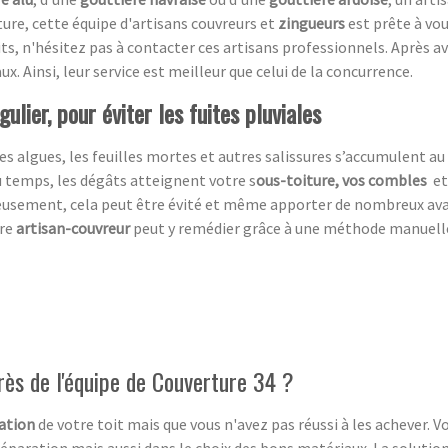
ure, cette équipe d'artisans couvreurs et
zingueurs
est prête à vo
ts, n'hésitez pas à contacter ces artisans professionnels. Après a
ux. Ainsi, leur service est meilleur que celui de la concurrence.
ulier, pour éviter les fuites pluviales
es algues, les feuilles mortes et autres salissures s’accumulent au 
du temps, les dégâts atteignent votre s
ous-toiture, vos combles
et
eusement,
cela peut être évité et même apporter de nombreux av
tre
artisan-couvreur
peut y remédier grâce à une méthode manuelle, 
près de l'équipe de Couverture 34 ?
ation
de votre toit mais que vous n'avez pas réussi à les achever. 
éparation mais aussi dans le choix des bons matériaux. La solution