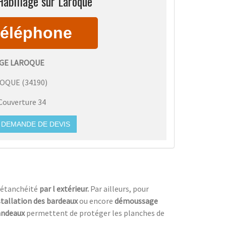
Habillage sur Laroque
GE LAROQUE
ROQUE
(
34190
)
Couverture 34
DEMANDE DE DEVIS
’étanchéité
par l extérieur.
Par ailleurs, pour
stallation des bardeaux
ou encore
démoussage
bandeaux
permettent de protéger les planches de