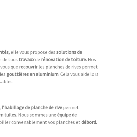
ntés,
elle vous propose des
solutions de
re de tous
travaux
de
rénovation de toiture.
Nos
vous que r
ecouvrir
les planches de rives permet
des
gouttières en aluminium.
Cela vous aide lors
sables.
, l’habillage de planche de rive
permet
n tuiles.
Nous sommes une
équipe de
biller convenablement vos planches et
débord.