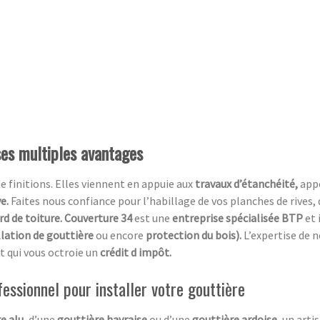
ses multiples avantages
de finitions. Elles viennent en appuie aux
travaux d’étanchéité,
app
ve.
Faites nous confiance pour l’habillage de vos planches de rives, 
rd de toiture. Couverture 34
est une
entreprise spécialisée BTP
et 
llation de gouttière
ou encore
protection du bois).
L’expertise de 
t qui vous octroie un
crédit d impôt.
fessionnel pour installer votre gouttière
e alu
, d’une
gouttière havraise
ou d’une
gouttière ardoise
, un arti