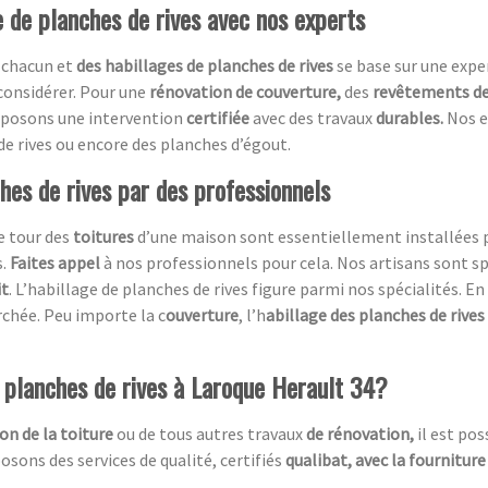
e de planches de rives avec nos experts
 chacun et
des habillages de planches de rives
se base sur une expe
 considérer. Pour une
rénovation de couverture,
des
revêtements de 
roposons une intervention
certifiée
avec des travaux
durables.
Nos e
de rives ou encore des planches d’égout.
ches de rives par des professionnels
e tour des
toitures
d’une maison sont essentiellement installées p
s.
Faites appel
à nos professionnels pour cela. Nos artisans sont sp
it
. L’habillage de planches de rives figure parmi nos spécialités. En
chée. Peu importe la c
ouverture
, l’h
abillage des planches de rives
e planches de rives à Laroque Herault 34?
on de la toiture
ou de tous autres travaux
de rénovation,
il est po
sons des services de qualité, certifiés
qualibat, avec la fourniture