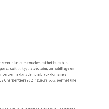
ortent plusieurs touches
esthétiques
à la
que ce soit de type
alvéolaire, un habillage en
intervienne dans de nombreux domaines
nos
Charpentiers
et
Zingueurs
vous
permet une
san couvreur vous garantit un travail de qualité.