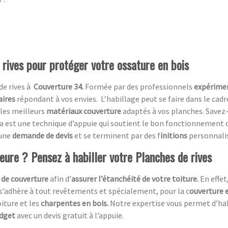
 rives pour protéger votre ossature en bois
de rives à
Couverture 34.
Formée par des professionnels
expérime
aires
répondant à vos envies.
L’habillage peut se faire dans le cad
 les meilleurs
matériaux couverture
adaptés à vos planches. Savez-
a est une technique d’appuie qui soutient le bon fonctionnement 
 une
demande de devis
et se terminent par des f
initions
personnali
ieure ? Pensez à habiller votre Planches de rives
 de couverture
afin d’
assurer l’étanchéité de votre toiture.
En effet
 s’adhère à tout revêtements et spécialement, pour la c
ouverture e
oiture et les
charpentes en bois.
Notre expertise vous permet d’ha
udget
avec un devis gratuit à l’appuie.