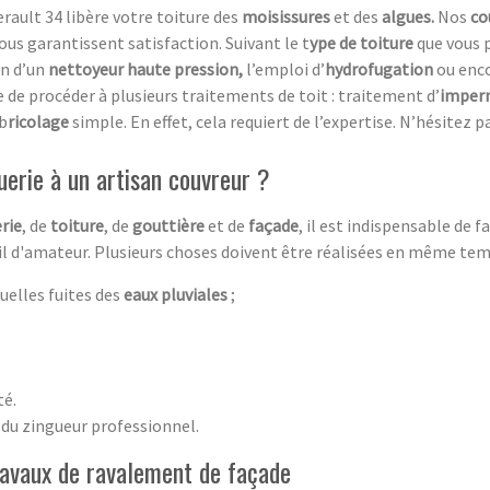
rault 34 libère votre toiture des
moisissures
et des
algues.
Nos
co
us garantissent satisfaction. Suivant le t
ype de toiture
que vous 
on d’un
nettoyeur haute pression,
l’emploi d’
hydrofugation
ou enc
ble de procéder à plusieurs traitements de toit : traitement d’
imperm
 b
ricolage
simple. En effet, cela requiert de l’expertise. N’hésitez
uerie à un artisan couvreur ?
rie
, de
toiture
, de
gouttière
et de
façade
, il est indispensable de 
vail d'amateur. Plusieurs choses doivent être réalisées en même tem
uelles fuites des
eaux pluviales
;
té.
 du zingueur professionnel.
travaux de ravalement de façade