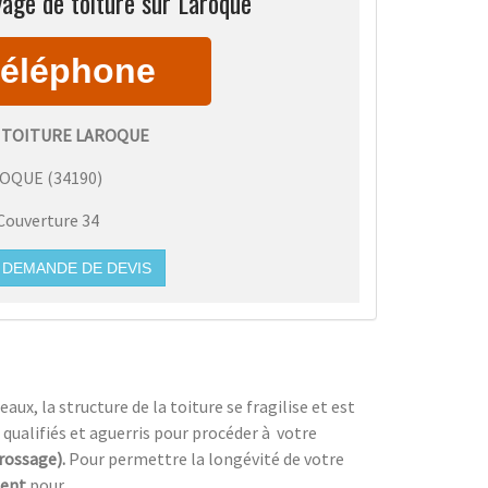
age de toiture sur Laroque
 TOITURE LAROQUE
ROQUE
(
34190
)
Couverture 34
DEMANDE DE DEVIS
ux, la structure de la toiture se fragilise et est
 qualifiés et aguerris pour procéder à
votre
brossage).
Pour permettre la longévité de votre
ment
pour