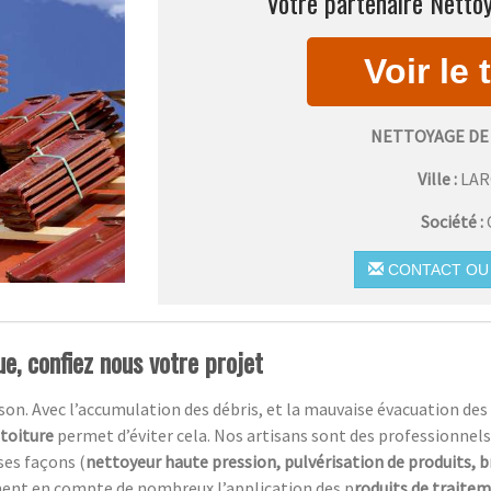
Votre partenaire Nettoy
NETTOYAGE DE
Ville :
LA
Société :
CONTACT OU 
e, confiez nous votre projet
n. Avec l’accumulation des débris, et la mauvaise évacuation des ea
 toiture
permet d’éviter cela. Nos artisans sont des professionnels
ses façons (
nettoyeur haute pression, pulvérisation de produits, 
ment en compte de nombreux l’application des p
roduits de traite