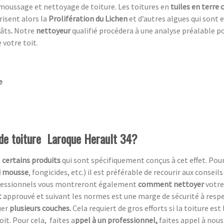
moussage et nettoyage de toiture. Les toitures en
tuiles en terre 
risent alors la
Prolifération du Lichen
et d’autres algues qui sont 
gâts
.
Notre
nettoyeur
qualifié procédera à une analyse préalable p
 votre toit.
e
 de toiture Laroque Herault 34?
t
certains produits
qui sont spécifiquement conçus à cet effet. Pou
i mousse
, fongicides, etc.) il est préférable de recourir aux conseil
rofessionnels vous montreront également
comment nettoyer
votre 
t
approuvé et suivant les normes est une marge de sécurité à respecte
uer
plusieurs couches.
Cela requiert de gros efforts si la toiture est
oit. Pour cela, faites a
ppel à un professionnel,
faites appel à nous 