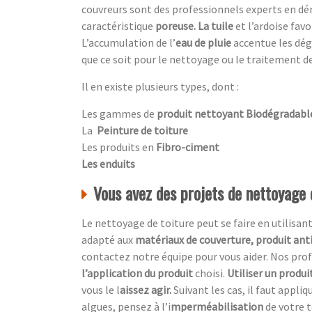
couvreurs sont des professionnels experts en dé
caractéristique
poreuse. La tuile
et l’ardoise favo
L’accumulation de l’
eau de pluie
accentue
les dé
que ce soit pour le nettoyage ou le traitement de
Il en existe plusieurs types, dont :
Les gammes de
produit nettoyant Biodégradabl
La
Peinture de toiture
Les produits en
Fibro-ciment
Les enduits
Vous avez des projets de nettoyage
Le nettoyage de toiture peut se faire en utilisan
adapté aux
matériaux de couverture, produit ant
contactez notre équipe pour vous aider. Nos p
l’application du produit
choisi.
Utiliser un produi
vous le l
aissez agir.
Suivant les cas, il faut appliq
algues, pensez à l’i
mperméabilisation
de votre t