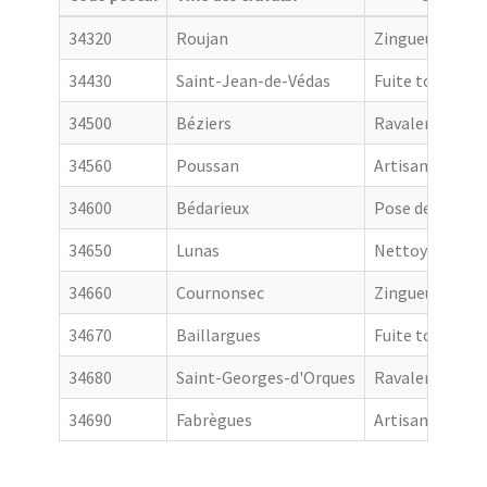
34320
Roujan
Zingueur
34430
Saint-Jean-de-Védas
Fuite toiture
34500
Béziers
Ravalement de
34560
Poussan
Artisan couvre
34600
Bédarieux
Pose de goutti
34650
Lunas
Nettoyage de t
34660
Cournonsec
Zingueur
34670
Baillargues
Fuite toiture
34680
Saint-Georges-d'Orques
Ravalement de
34690
Fabrègues
Artisan couvre