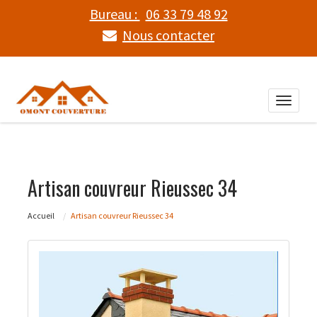
Bureau :
06 33 79 48 92
Nous contacter
Toggle
naviga
Artisan couvreur Rieussec 34
Accueil
Artisan couvreur Rieussec 34