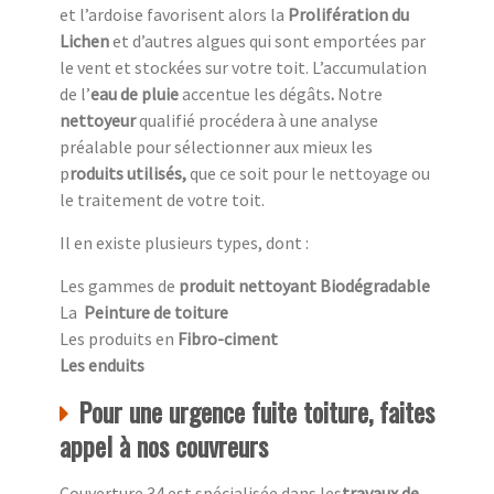
et l’ardoise favorisent alors la
Prolifération du
Lichen
et d’autres algues qui sont emportées par
le vent et stockées sur votre toit. L’accumulation
de l’
eau de pluie
accentue
les dégâts
.
Notre
nettoyeur
qualifié procédera à une analyse
préalable pour sélectionner aux mieux les
p
roduits utilisés,
que ce soit pour le nettoyage ou
le traitement de votre toit.
Il en existe plusieurs types, dont :
Les gammes de
produit nettoyant Biodégradable
La
Peinture de toiture
Les produits en
Fibro-ciment
Les enduits
Pour une urgence fuite toiture, faites
appel à nos couvreurs
Couverture 34 est spécialisée dans les
travaux de