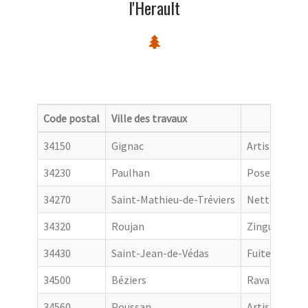
l'Herault
Code postal
Ville des travaux
Catego
34150
Gignac
Artisan couv
34230
Paulhan
Pose de gout
34270
Saint-Mathieu-de-Tréviers
Nettoyage de
34320
Roujan
Zingueur
34430
Saint-Jean-de-Védas
Fuite toiture
34500
Béziers
Ravalement 
34560
Poussan
Artisan couv