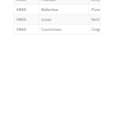
34600
Bédarieux
Pose de gout
34650
Lunas
Nettoyage de
34660
Cournonsec
Zingueur