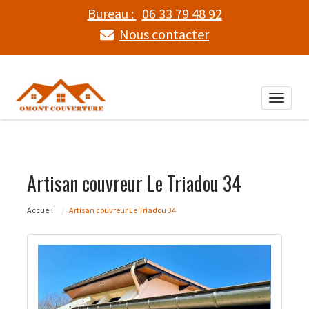
Bureau :
06 33 79 48 92
Nous contacter
Toggle
naviga
Artisan couvreur Le Triadou 34
Accueil
Artisan couvreur Le Triadou 34