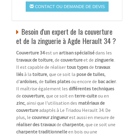
CONTACT OU DEMANDE DE DEVIS
Besoin d'un expert de la couverture
et de la zinguerie à Agde Herault 34 ?
Couverture 34
est un
artisan spécialisé
dans les
travaux de toiture
, de
couverture
et de
zinguerie
.
Il est capable de réaliser
tous types
de
travaux
liés
à la
toiture
, que ce soit la
pose de tuiles
,
d'
ardoises
, de
tuiles plates
ou encore de
bac acier
.
Il maîtrise également les
différentes techniques
de
couverture
, que ce soit en
terre-cuite
ou en
zinc
, ainsi que l'utilisation des
matériaux de
couverture
adaptés à Le Triadou Herault 34. De
plus, le
couvreur zingueur
est aussi en mesure de
réaliser des travaux
de
charpente
, que ce soit une
charpente traditionnelle
en bois ou une