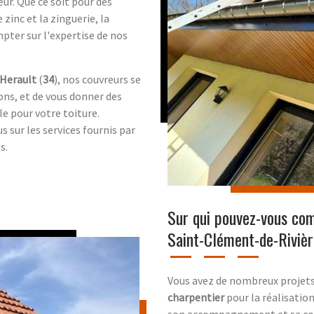
eur. Que ce soit pour des
e zinc et la zinguerie, la
pter sur l'expertise de nos
 Herault
(
34
), nos couvreurs se
ons, et de vous donner des
le pour votre toiture.
s sur les services fournis par
s.
Sur qui pouvez-vous com
Saint-Clément-de-Rivièr
Vous avez de nombreux projets 
charpentier
pour la réalisatio
son accompagnement et sa col