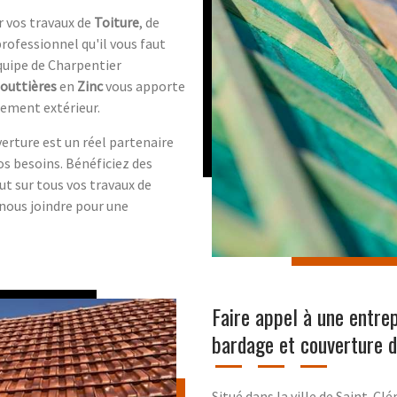
 vos travaux de
Toiture
, de
rofessionnel qu'il vous faut
quipe de Charpentier
outtières
en
Zinc
vous apporte
gement extérieur.
erture est un réel partenaire
s besoins. Bénéficiez des
ut sur tous vos travaux de
 nous joindre pour une
Faire appel à une entrep
bardage et couverture d
Situé dans la ville de Saint-C