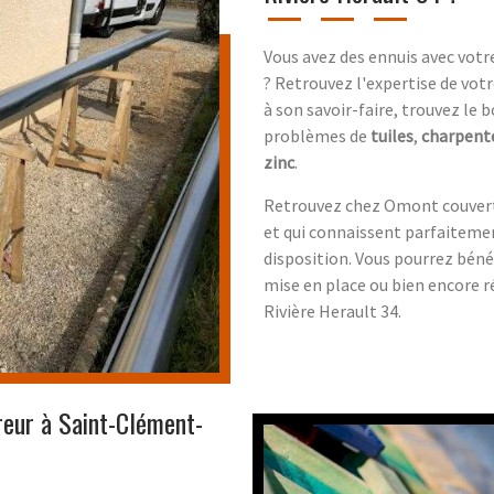
Vous avez des ennuis avec vot
? Retrouvez l'expertise de vot
à son savoir-faire, trouvez le 
problèmes de
tuiles
,
charpent
zinc
.
Retrouvez chez Omont couvertu
et qui connaissent parfaitemen
disposition. Vous pourrez béné
mise en place ou bien encore 
Rivière Herault 34.
reur à Saint-Clément-