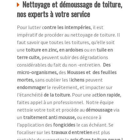
Nettoyage et démoussage de toiture,
nos experts à votre service
Pour lutter c
ontre les intempéries
, il est
impératif de procéder au nettoyage de toiture. Il
faut savoir que toutes les toitures, qu’elle soit
une
toiture en zinc, en ardoises
ou en
tuile en
terre cuite,
peuvent subir des dégradations
considérables du fait du non -entretien.
Des
micro-organismes,
des
Mousses et des feuilles
mortes,
sans oublier les l
ichens
peuvent
endommager
le revêtement, et impacter sur
l’étanchéité
de la toiture.
Pour une a
ction rapide
,
faites appel à un professionnel.
Notre équipe
nettoie votre toit et procède au
démoussage
via
un
traitement anti mousse,
ou encore à
l’application des
fongicides
le cas échéant. Se
focaliser sur les
travaux d entretien
est plus
rentable de supporter le
prix d’une toiture neuve !