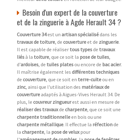
Besoin d'un expert de la couverture
et de la zinguerie à Agde Herault 34 ?
Couverture 34
est un
artisan spécialisé
dans les
travaux de toiture
, de
couverture
et de
zinguerie
.
Il est capable de réaliser
tous types
de
travaux
liés
à la
toiture
, que ce soit la
pose de tuiles
,
d'
ardoises
, de
tuiles plates
ou encore de
bac acier
.
Il maîtrise également les
différentes techniques
de
couverture
, que ce soit en
terre-cuite
ou en
zinc
, ainsi que l'utilisation des
matériaux de
couverture
adaptés à Aigues-Vives Herault 34. De
plus, le
couvreur zingueur
est aussi en mesure de
réaliser des travaux
de
charpente
, que ce soit une
charpente traditionnelle
en bois ou une
charpente métallique
. Il effectue la
réfection
de
la
charpente
, la
pose de velux
pour
l'
aménagement de combles
, la
pose de fenêtres