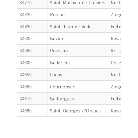
34270
Saint-Mathieu-de-Tréviers
Nettoyage de
34320
Roujan
Zingueur
34430
Saint-Jean-de-Védas
Fuite toiture
34500
Béziers
Ravalement 
34560
Poussan
Artisan couv
34600
Bédarieux
Pose de gout
34650
Lunas
Nettoyage de
34660
Cournonsec
Zingueur
34670
Baillargues
Fuite toiture
34680
Saint-Georges-d'Orques
Ravalement 