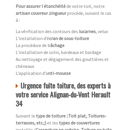
Pour assurer l étanchéité
de votre toit, notre
artisan couvreur zingueur
procède, suivant le cas
à :
La vérification des contours des
lucarnes
, velux
L’installation d’é
cran de sous-toiture
La procédure de b
âchage
L’installation de solin, bardeaux et bardage
Au nettoyage et dégagement des gouttières et
chéneaux
L’application d’a
nti-mousse
Urgence fuite toiture, des experts à
votre service Alignan-du-Vent Herault
34
Suivant le
type de toiture
(
Toit plat, Toitures-
terrasses, etc.;)
et les
types de couvertures
installés (
Couverture en ardoise
,
Toiture en tuile,