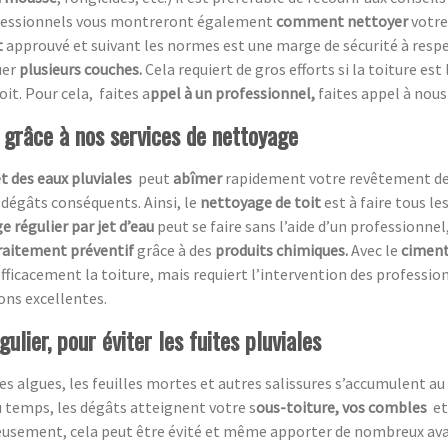
rofessionnels vous montreront également
comment nettoyer
votre 
t
approuvé et suivant les normes est une marge de sécurité à respecte
uer
plusieurs couches.
Cela requiert de gros efforts si la toiture est
oit. Pour cela, faites a
ppel à un professionnel,
faites appel à nous 
t grâce à nos services de nettoyage
et des eaux pluviales
peut
abîmer
rapidement votre revêtement de t
 dégâts conséquents. Ainsi, le
nettoyage de toit
est à faire tous le
e régulier par jet d’eau
peut se faire sans l’aide d’un professionnel,
raitement préventif
grâce à des
produits chimiques.
Avec le
ciment
fficacement la toiture, mais requiert l’intervention des professio
ions excellentes.
ulier, pour éviter les fuites pluviales
es algues, les feuilles mortes et autres salissures s’accumulent au 
du temps, les dégâts atteignent votre s
ous-toiture, vos combles
et
eusement,
cela peut être évité et même apporter de nombreux av