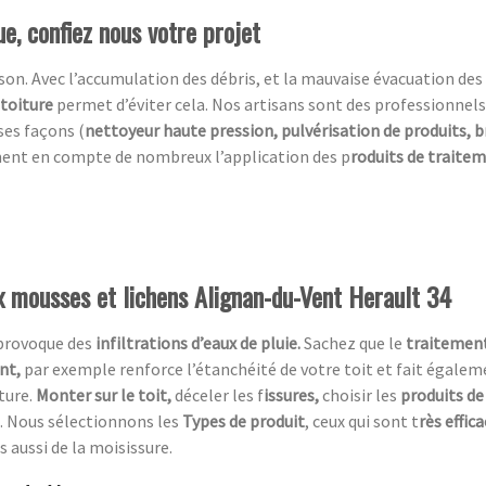
e, confiez nous votre projet
n. Avec l’accumulation des débris, et la mauvaise évacuation des ea
 toiture
permet d’éviter cela. Nos artisans sont des professionnels
ses façons (
nettoyeur haute pression, pulvérisation de produits, 
ment en compte de nombreux l’application des p
roduits de traite
ux mousses et lichens Alignan-du-Vent Herault 34
 provoque des
infiltrations d’eaux de pluie.
Sachez que le
traitement
ent,
par exemple renforce l’étanchéité de votre toit et fait égaleme
ture.
Monter sur le toit,
déceler les f
issures,
choisir les
produits de
. Nous sélectionnons les
Types de produit
, ceux qui sont t
rès effic
s aussi de la moisissure.