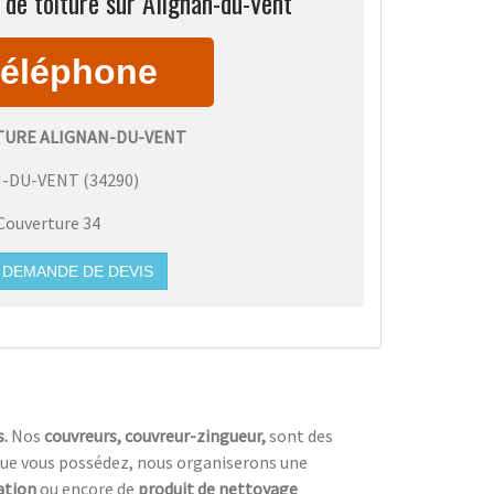
de toiture sur Alignan-du-Vent
TURE ALIGNAN-DU-VENT
N-DU-VENT
(
34290
)
Couverture 34
DEMANDE DE DEVIS
s.
Nos
couvreurs, couvreur-zingueur,
sont des
ue vous possédez, nous organiserons une
ation
ou encore de
produit de nettoyage