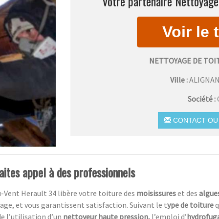
Votre partenaire Nettoyage 
NETTOYAGE DE TOI
Ville :
ALIGNA
Société :
CONTACT OU 
aites appel à des professionnels
-Vent Herault 34 libère votre toiture des
moisissures
et des
algue
ge, et vous garantissent satisfaction. Suivant le t
ype de toiture
q
e l’utilisation d’un
nettoyeur haute pression,
l’emploi d’
hydrofug