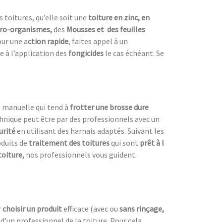
s toitures, qu’elle soit une
toiture en zinc, en
ro-organismes,
des
Mousses et des feuilles
ur une a
ction rapide
, faites appel à un
e à l’application des
fongicides
le cas échéant. Se
e manuelle qui tend à
frotter une
brosse dure
chnique peut être par des professionnels avec un
urité
en utilisant des harnais adaptés. Suivant les
roduits de
traitement des toitures
qui sont
prêt à l
toiture,
nos professionnels vous guident.
r
choisir un produit
efficace (avec ou
sans rinçage,
s d’un professionnel de la toiture. Pour cela,