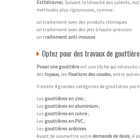
Esthétisme
)
.
Suivant la ténacité des saletés, no
méthodes plus rigoureuses, comme :
un traitement avec des produits chimiques
un traitement avec des jets à haute-pression
un t
raitement anti-mousse
Optez pour des travaux de gouttièr
Poser une gouttière
est une tâche qui nécessite 
des
tuyaux
, les
fixations des coudes
, entre autre
Il existe 4 grandes catégories de gouttières parm
Les
gouttières en zinc
;
Les
gouttières en aluminium
;
Les
gouttières en cuivre
;
Les
gouttières en PVC
;
Les
gouttières ardoises
.
Avant de soumettre votre
demande de devis
, il 