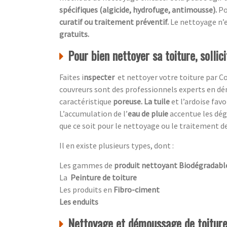
spécifiques (algicide, hydrofuge, antimousse).
Po
curatif ou traitement préventif.
Le nettoyage n’e
gratuits.
Pour bien nettoyer sa toiture, sollic
Faites i
nspecter
et nettoyer votre toiture par
Co
couvreurs sont des professionnels experts en dé
caractéristique
poreuse. La tuile
et l’ardoise favo
L’accumulation de l’
eau de pluie
accentue
les dé
que ce soit pour le nettoyage ou le traitement de
Il en existe plusieurs types, dont :
Les gammes de
produit nettoyant Biodégradabl
La
Peinture de toiture
Les produits en
Fibro-ciment
Les enduits
Nettoyage et démoussage de toiture,