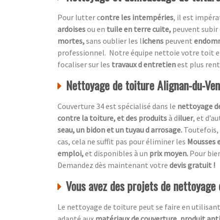
Pour lutter c
ontre les intempéries
, il est impér
ardoises
ou en
tuile en terre cuite,
peuvent subir 
mortes,
sans oublier les l
ichens
peuvent
endom
professionnel.
Notre équipe nettoie votre toit 
focaliser sur les
travaux d entretien
est plus ren
Nettoyage de toiture Alignan-du-Ve
Couverture 34 est spécialisé dans le
nettoyage de
contre la toiture, et des produits
à d
iluer
, et d’a
seau, un bidon et un tuyau d arrosage.
Toutefois, 
cas, cela ne suffit pas pour éliminer les
Mousses e
emploi,
et disponibles à un
prix moyen.
Pour bien
Demandez dès maintenant votre
devis gratuit !
Vous avez des projets de nettoyage
Le nettoyage de toiture peut se faire en utilisan
adapté aux
matériaux de couverture, produit ant