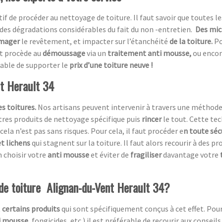
atif de procéder au nettoyage de toiture. Il faut savoir que toutes le
des dégradations considérables du fait du non -entretien.
Des mic
mager
le revêtement, et impacter sur l’étanchéité
de la toiture.
Po
et procède au
démoussage
via un
traitement anti mousse,
ou encor
table de supporter le
prix d’une toiture neuve !
nt Herault 34
s toitures.
Nos artisans peuvent intervenir à travers une méthod
utres produits de nettoyage spécifique puis
rincer
le tout. Cette te
cela n’est pas sans risques. Pour cela, il faut procéder e
n toute séc
t lichens
qui stagnent sur la toiture. Il faut alors recourir à des p
 choisir votre
anti mousse
et éviter de
fragiliser
davantage votre
 de toiture Alignan-du-Vent Herault 34?
t
certains produits
qui sont spécifiquement conçus à cet effet. Pou
i mousse
, fongicides, etc.) il est préférable de recourir aux conseil