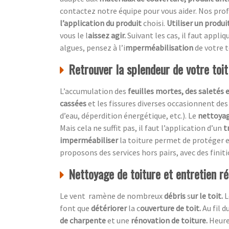
contactez notre équipe pour vous aider. Nos p
l’application du produit
choisi.
Utiliser un produi
vous le l
aissez agir.
Suivant les cas, il faut appliq
algues, pensez à l’i
mperméabilisation
de votre t
Retrouver la splendeur de votre toi
L’accumulation des
feuilles mortes, des saletés 
cassées
et les fissures diverses occasionnent des
d’eau, déperdition énergétique, etc.). Le
nettoyag
Mais cela ne suffit pas, il faut l’application d’un
t
imperméabiliser
la toiture permet de protéger e
proposons des services hors pairs, avec des finit
Nettoyage de toiture et entretien rég
Le vent ramène de nombreux
débris
s
ur le toit.
L
font que
détériorer
la c
ouverture de toit.
Au fil 
de charpente
et une
rénovation de toiture.
Heur