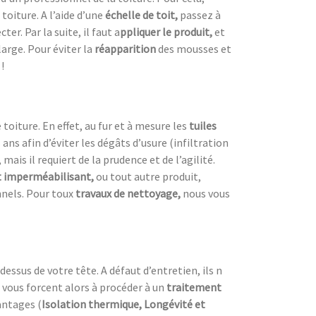
toiture. A l’aide d’une
échelle de toit,
passez à
r. Par la suite, il faut a
ppliquer le produit,
et
 large. Pour éviter la
réapparition
des mousses et
!
oiture. En effet, au fur et à mesure les
tuiles
s ans afin d’éviter les dégâts d’usure (infiltration
 mais il requiert de la prudence et de l’agilité.
 imperméabilisant,
ou tout autre produit,
nnels. Pour toux
travaux de nettoyage,
nous vous
dessus de votre tête. A défaut d’entretien, ils n
 vous forcent alors à procéder à un
traitement
antages (
Isolation thermique, Longévité et