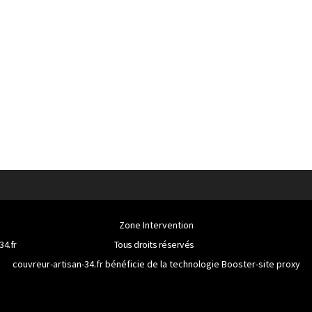
Zone Intervention
34.fr
Tous droits réservés
couvreur-artisan-34.fr bénéficie de la technologie
Booster-site proxy