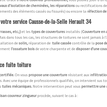
avaux d’isolation de cheminées, les réparations
ou rectifications de
ements des éléments cassés ou fissurés) ou encore la r
éfection de 
 votre service Causse-de-la-Selle Herault 34
rasses, etc.;)
et les
types de couvertures
installés (
Couverture en 
Mais dans tous les cas, les structures de toitures ne sont jamais à l
tallation de
solin,
réparation de
tuile cassée
contrôle de la
pose de
acement
l’ossature bois
de votre charpente et de
disposer d’une cou
e fuite toiture
c
ertifiée.
On vous
propose une couverture
résistant aux i
nfiltratio
es. Avec une équipe de professionnels qualifiés, on intervient sus 
es
tuiles mécaniques.
Notre intervention peut vous
permettre une
tisan couvreur zingueur
procède, suivant le cas à :