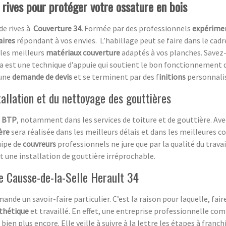
 rives pour protéger votre ossature en bois
de rives à
Couverture 34.
Formée par des professionnels
expérime
aires
répondant à vos envies.
L’habillage peut se faire dans le cad
 les meilleurs
matériaux couverture
adaptés à vos planches. Savez-
a est une technique d’appuie qui soutient le bon fonctionnement 
 une
demande de devis
et se terminent par des f
initions
personnali
tallation et du nettoyage des gouttières
e
BTP
, notamment dans les services de toiture et de gouttière. Av
ère
sera réalisée dans les meilleurs délais et dans les meilleures co
uipe de
couvreurs
professionnels ne jure que par la qualité du travai
nt une installation de gouttière irréprochable.
e Causse-de-la-Selle Herault 34
ande un savoir-faire particulier. C’est la raison pour laquelle, fair
sthétique
et travaillé. En effet, une entreprise professionnelle co
 bien plus encore. Elle veille à suivre à la lettre les étapes à franc