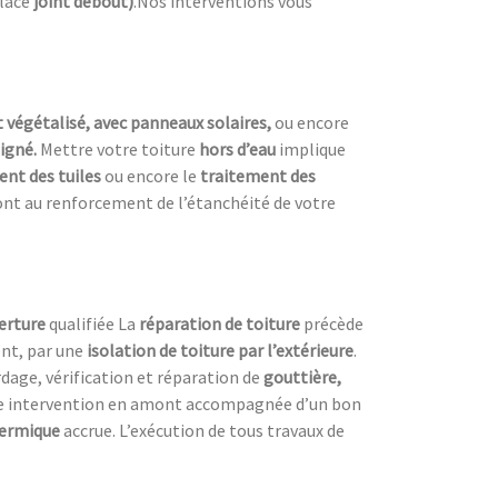
place
joint debout)
.Nos interventions vous
t végétalisé, avec panneaux solaires,
ou encore
oigné.
Mettre votre toiture
hors d’eau
implique
ent des tuiles
ou encore le
traitement des
ont au renforcement de l’étanchéité de votre
verture
qualifiée La
réparation de toiture
précède
nt, par une
isolation de toiture
par l’extérieure
.
dage, vérification et réparation de
gouttière,
ne intervention en amont accompagnée d’un bon
hermique
accrue. L’exécution de tous travaux de