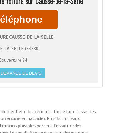
e toiture sur Causse-de-la-Selle
URE CAUSSE-DE-LA-SELLE
E-LA-SELLE
(
34380
)
Couverture 34
DEMANDE DE DEVIS
dement et efficacement afin de faire cesser les
e ou encore en bac acier.
En effet,les
eaux
ltrations pluviales
percent
l’ossature
des
ravail de qualité
se portant sur divers points,