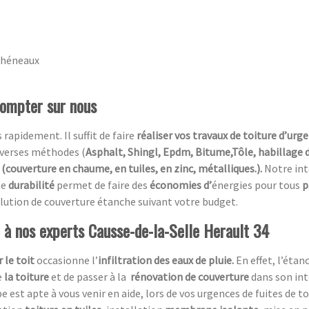
chéneaux
compter sur nous
 rapidement. Il suffit de faire
réaliser vos travaux de toiture d’urg
diverses méthodes (
Asphalt, Shingl, Epdm, Bitume,Tôle, habillage 
(couverture en chaume, en tuiles, en zinc, métalliques.).
Notre in
te
durabilité
permet de faire des
économies d’
énergies pour tous
p
 solution de couverture étanche suivant votre budget.
l à nos experts Causse-de-la-Selle Herault 34
 le toit
occasionne l’
infiltration des eaux de pluie.
En effet, l’éta
e
la toiture
et de passer à la
rénovation de couverture
dans son int
pe est apte à vous venir en aide, lors de vos urgences de fuites de t