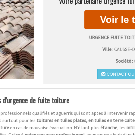
Votre partenaire Urgence fuit
URGENCE FUITE TOIT
Ville :
CAUSSE-D
Société :
CONTACT OU 
 d’urgence de fuite toiture
essionnels qualifiés et aguerris qui sont aptes à intervenir rapi
t surtout pour les
toitures en tuiles plates, en tuiles en terre cuit
iture
en cas de mauvaise évacuation. N’étant plus
étanche
, les
infi
ête. Grâce à
notre couvreur professionnel,
vous pouvez jouir d’un
t