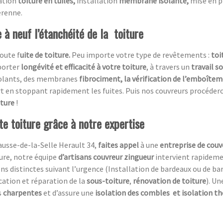
ration
toiture en tuiles,
installation
membrane isolante,
mise en 
érenne.
 à neuf l’étanchéité de la toiture
oute f
uite de toiture.
Peu importe votre type de revêtements :
toi
porter
longévité et efficacité à votre toiture
, à travers un
travail s
isolants, des membranes
fibrociment, la vérification de l’emboîtem
rt en stoppant rapidement les fuites. Puis nos couvreurs procéder
iture
!
te toiture grâce à notre expertise
Causse-de-la-Selle Herault 34,
faites appel
à une
entreprise de cou
ure, notre équipe
d’artisans couvreur zingueur
intervient rapideme
 distinctes suivant l’urgence (Installation de bardeaux ou de bar
ication et réparation de la
sous-toiture
,
rénovation de toiture
). U
s
charpentes
et d’assure une
isolation des combles
et isolation t