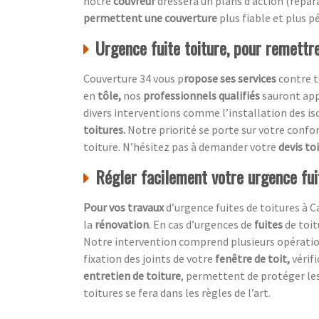
notre
couvreur
dressera un plans d’action (répa
permettent une couverture
plus fiable et plus p
Urgence fuite toiture, pour remettre
Couverture 34 vous p
ropose ses services
contre t
en
tôle,
nos
professionnels qualifiés
sauront ap
divers interventions comme l’installation des 
toitures.
Notre priorité se porte sur votre confo
toiture. N’hésitez pas à demander votre
devis to
Régler facilement votre urgence fui
Pour vos travaux
d’urgence fuites de toitures à 
la
rénovation
. En cas d’urgences de
fuites
de toit
Notre intervention comprend plusieurs opérations
fixation des joints de votre
fenêtre de toit,
vérif
entretien de toiture
, permettent de protéger le
toitures se fera dans les règles de l’art.