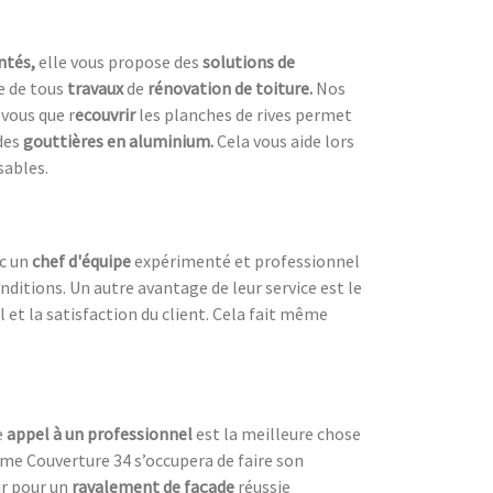
ntés,
elle vous propose des
solutions de
re de tous
travaux
de
rénovation de toiture.
Nos
vous que r
ecouvrir
les planches de rives permet
des
gouttières en aluminium.
Cela vous aide lors
sables.
ec un
chef d'équipe
expérimenté et professionnel
nditions. Un autre avantage de leur service est le
l et la satisfaction du client. Cela fait même
e
appel à un professionnel
est la meilleure chose
mme Couverture 34 s’occupera de faire son
hir pour un
ravalement de façade
réussie