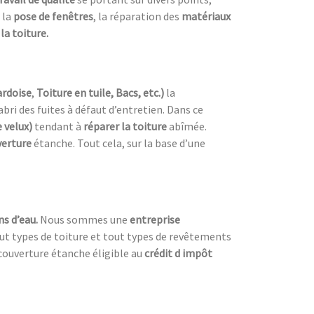
 la
pose de fenêtres
, la réparation des
matériaux
la toiture.
ardoise
,
Toiture en tuile, Bacs, etc.)
la
’abri des fuites à défaut d’entretien. Dans ce
 velux)
tendant à
réparer la toiture
abîmée.
verture
étanche. Tout cela, sur la base d’une
ns d’eau.
Nous sommes une
entreprise
tout types de toiture et tout types de revêtements
couverture étanche éligible au
crédit d impôt