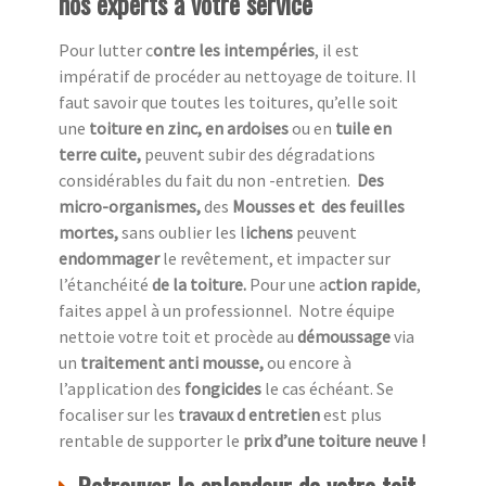
nos experts à votre service
Pour lutter c
ontre les intempéries
, il est
impératif de procéder au nettoyage de toiture. Il
faut savoir que toutes les toitures, qu’elle soit
une
toiture en zinc, en ardoises
ou en
tuile en
terre cuite,
peuvent subir des dégradations
considérables du fait du non -entretien.
Des
micro-organismes,
des
Mousses et des feuilles
mortes,
sans oublier les l
ichens
peuvent
endommager
le revêtement, et impacter sur
l’étanchéité
de la toiture.
Pour une a
ction rapide
,
faites appel à un professionnel.
Notre équipe
nettoie votre toit et procède au
démoussage
via
un
traitement anti mousse,
ou encore à
l’application des
fongicides
le cas échéant. Se
focaliser sur les
travaux d entretien
est plus
rentable de supporter le
prix d’une toiture neuve !