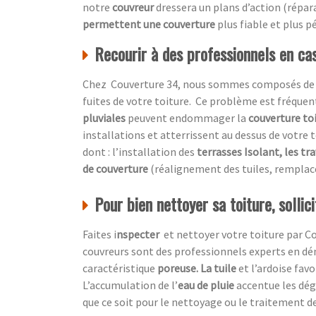
notre
couvreur
dressera un plans d’action (répa
permettent une couverture
plus fiable et plus p
Recourir à des professionnels en cas
Chez Couverture 34, nous sommes composés de prof
fuites de votre toiture. Ce problème est fréquen
pluviales
peuvent endommager la
couverture to
installations et atterrissent au dessus de votre t
dont : l’installation des
terrasses Isolant, les tr
de couverture
(réalignement des tuiles, remplac
Pour bien nettoyer sa toiture, sollic
Faites i
nspecter
et nettoyer votre toiture par
Co
couvreurs sont des professionnels experts en dé
caractéristique
poreuse. La tuile
et l’ardoise favo
L’accumulation de l’
eau de pluie
accentue
les dé
que ce soit pour le nettoyage ou le traitement de