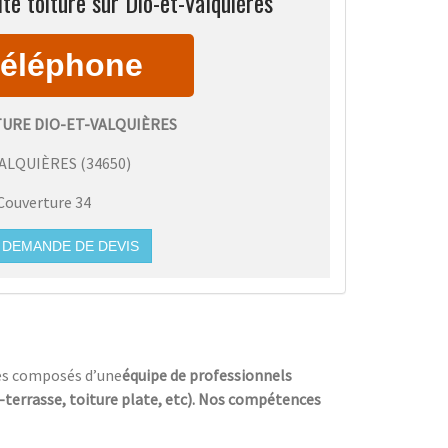
te toiture sur Dio-et-Valquières
TURE DIO-ET-VALQUIÈRES
VALQUIÈRES
(
34650
)
Couverture 34
DEMANDE DE DEVIS
mes composés d’une
équipe de professionnels
e-terrasse, toiture plate, etc). Nos compétences