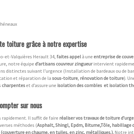
chéneaux
te toiture grâce à notre expertise
Dio-et-Valquières Herault 34,
faites appel
à une
entreprise de couv
ure, notre équipe
d’artisans couvreur zingueur
intervient rapideme
 distinctes suivant l’urgence (Installation de bardeaux ou de bar
ication et réparation de la
sous-toiture
,
rénovation de toiture
). U
s
charpentes
et d’assure une
isolation des combles
et isolation t
compter sur nous
 rapidement. Il suffit de faire
réaliser vos travaux de toiture d’urg
diverses méthodes (
Asphalt, Shingl, Epdm, Bitume,Tôle, habillage 
(couverture en chaume, en tuiles, en zinc, métalliques.).
Notre in