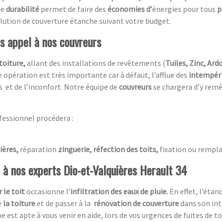
te
durabilité
permet de faire des
économies d’
énergies pour tous
p
 solution de couverture étanche suivant votre budget.
es appel à nos couvreurs
toiture,
allant des installations de revêtements (
Tuiles, Zinc, Ardo
 opération est très importante car à défaut, l’afflue des
intempér
s et de l’inconfort. Notre équipe de
couvreurs
se chargera d’y remé
fessionnel procédera :
ières,
réparation
zinguerie, réfection des toits,
fixation ou rempla
l à nos experts Dio-et-Valquières Herault 34
 le toit
occasionne l’
infiltration des eaux de pluie.
En effet, l’éta
e
la toiture
et de passer à la
rénovation de couverture
dans son int
pe est apte à vous venir en aide, lors de vos urgences de fuites de t