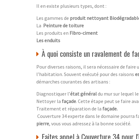
Il en existe plusieurs types, dont :
Les gammes de
produit nettoyant Biodégradabl
La
Peinture de toiture
Les produits en
Fibro-ciment
Les enduits
À quoi consiste un ravalement de fa
Pour diverses raisons, il sera nécessaire de faire
l’habitation. Souvent exécuté pour des raisons
e
démarches courantes des artisans :
Diagnostiquer l’
état général
du mur sur lequel le
Nettoyer la
façade
. Cette étape peut se faire ava
Traitement et réparation de la
façade
.
Couverture 34 experte dans le domaine pourra fai
pierre
, vous vous adressez à la bonne société.
Faites appel à Couverture 34 pour l'i