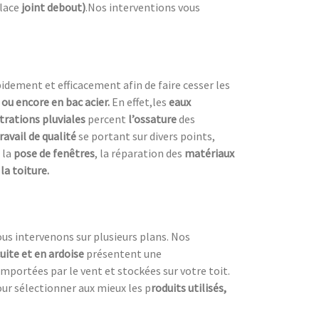
place
joint debout)
.Nos interventions vous
dement et efficacement afin de faire cesser les
e ou encore en bac acier.
En effet,les
eaux
ltrations pluviales
percent
l’ossature
des
ravail de qualité
se portant sur divers points,
 la
pose de fenêtres
, la réparation des
matériaux
la toiture.
ous intervenons sur plusieurs plans. Nos
cuite et en ardoise
présentent une
emportées par le vent et stockées sur votre toit.
our sélectionner aux mieux les p
roduits utilisés,