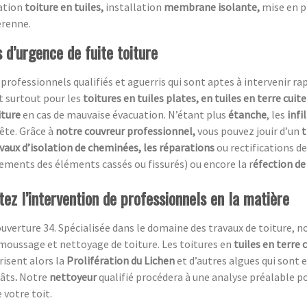
ration
toiture en tuiles,
installation
membrane isolante,
mise en 
érenne.
 d’urgence de fuite toiture
essionnels qualifiés et aguerris qui sont aptes à intervenir rapi
t surtout pour les
toitures en tuiles plates, en tuiles en terre cuit
iture
en cas de mauvaise évacuation. N’étant plus
étanche
, les
infi
ête. Grâce à
notre couvreur professionnel,
vous pouvez jouir d’un
t
avaux d’isolation de cheminées, les réparations
ou rectifications de
ements des éléments cassés ou fissurés) ou encore la r
éfection de 
itez l’intervention de professionnels en la matière
uverture 34. Spécialisée dans le domaine des travaux de toiture, n
moussage et nettoyage de toiture. Les toitures en
tuiles en terre 
risent alors la
Prolifération du Lichen
et d’autres algues qui sont 
gâts
.
Notre
nettoyeur
qualifié procédera à une analyse préalable p
 votre toit.