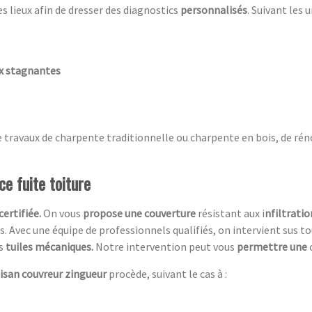
es lieux afin de dresser des diagnostics
personnalisés
. Suivant les 
ux stagnantes
e travaux de charpente traditionnelle ou charpente en bois, de rén
e fuite toiture
c
ertifiée.
On vous
propose une couverture
résistant aux i
nfiltratio
es. Avec une équipe de professionnels qualifiés, on intervient sus 
es
tuiles mécaniques.
Notre intervention peut vous
permettre une
tisan couvreur zingueur
procède, suivant le cas à :