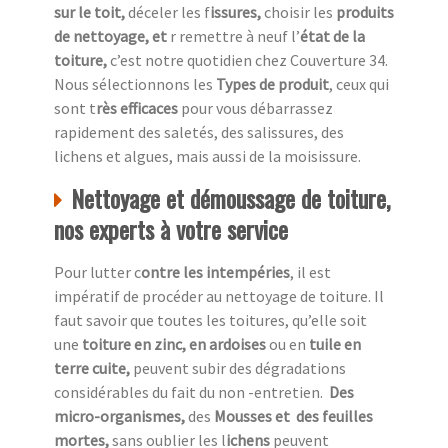
sur le toit,
déceler les f
issures,
choisir les
produits
de nettoyage, et
r remettre à neuf l’
état de la
toiture,
c’est notre quotidien chez
Couverture 34.
Nous sélectionnons les
Types de produit
, ceux qui
sont t
rès efficaces
pour vous débarrassez
rapidement des saletés, des salissures, des
lichens et algues, mais aussi de la moisissure.
Nettoyage et démoussage de toiture,
nos experts à votre service
Pour lutter c
ontre les intempéries
, il est
impératif de procéder au nettoyage de toiture. Il
faut savoir que toutes les toitures, qu’elle soit
une
toiture en zinc, en ardoises
ou en
tuile en
terre cuite,
peuvent subir des dégradations
considérables du fait du non -entretien.
Des
micro-organismes,
des
Mousses et des feuilles
mortes,
sans oublier les l
ichens
peuvent