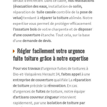
défaut d’entretien. Dans ce cadre,
nos réalisations
(évacuation des eaux,
installation de
solin,
réparation de
tuile cassée
contrôle de la
pose de
velux)
tendant à
réparer la toiture
abîmée. Notre
expertise vous permet de protéger efficacement
l’ossature bois
de votre charpente et de
disposer
d’une couverture
étanche. Tout cela, sur la base
d’une
demande de devis.
Régler facilement votre urgence
fuite toiture grâce à notre expertise
Pour vos travaux
d’urgence fuites de toitures à
Dio-et-Valquières Herault 34,
faites appel
à une
entreprise de couverture
qualifiée La
réparation
de toiture
précède la
rénovation
. En cas
d’urgences de
fuites
de toiture, notre équipe
d’artisans couvreur zingueur
intervient
rapidement, par une
isolation de toiture
par