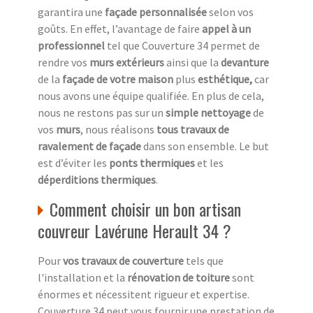
garantira une
façade personnalisée
selon vos
goûts. En effet, l’avantage de faire
appel à un
professionnel
tel que Couverture 34 permet de
rendre vos
murs extérieurs
ainsi que la
devanture
de la
façade de votre maison
plus
esthétique,
car
nous avons une équipe qualifiée. En plus de cela,
nous ne restons pas sur un
simple nettoyage
de
vos
murs
, nous réalisons
tous travaux de
ravalement de façade
dans son ensemble. Le but
est d’éviter les
ponts thermiques
et les
déperditions thermiques
.
Comment choisir un bon artisan
couvreur Lavérune Herault 34 ?
Pour
vos travaux de couverture
tels que
l'installation et la
rénovation de toiture
sont
énormes et nécessitent rigueur et expertise.
Couverture 34 peut vous fournir une prestation de