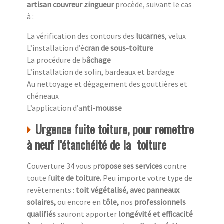
artisan couvreur zingueur
procède, suivant le cas
à :
La vérification des contours des
lucarnes
, velux
L’installation d’é
cran de sous-toiture
La procédure de b
âchage
L’installation de solin, bardeaux et bardage
Au nettoyage et dégagement des gouttières et
chéneaux
L’application d’a
nti-mousse
Urgence fuite toiture, pour remettre
à neuf l’étanchéité de la toiture
Couverture 34 vous p
ropose ses services
contre
toute f
uite de toiture.
Peu importe votre type de
revêtements :
toit végétalisé, avec panneaux
solaires,
ou encore en
tôle,
nos
professionnels
qualifiés
sauront apporter
longévité et efficacité