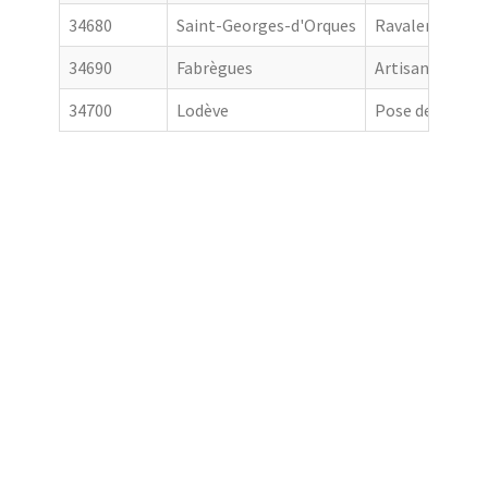
34680
Saint-Georges-d'Orques
Ravalement de
34690
Fabrègues
Artisan couvre
34700
Lodève
Pose de goutti