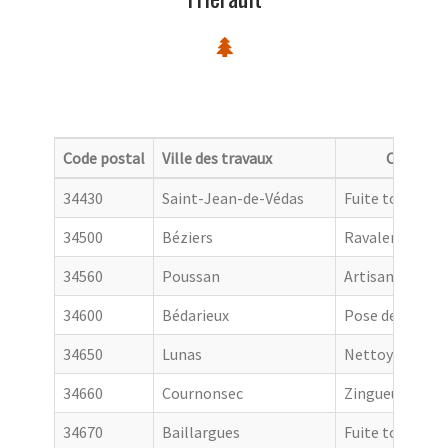
Code postal
Ville des travaux
Categori
34430
Saint-Jean-de-Védas
Fuite toiture
34500
Béziers
Ravalement de
34560
Poussan
Artisan couvre
34600
Bédarieux
Pose de goutti
34650
Lunas
Nettoyage de t
34660
Cournonsec
Zingueur
34670
Baillargues
Fuite toiture