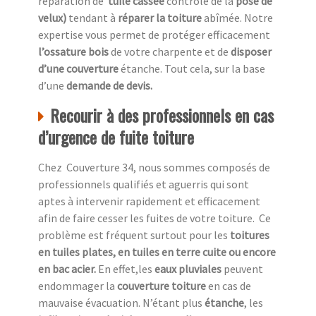
réparation de
tuile cassée
contrôle de la
pose de
velux)
tendant à
réparer la toiture
abîmée. Notre
expertise vous permet de protéger efficacement
l’ossature bois
de votre charpente et de
disposer
d’une couverture
étanche. Tout cela, sur la base
d’une
demande de devis.
Recourir à des professionnels en cas
d’urgence de fuite toiture
Chez Couverture 34, nous sommes composés de
professionnels qualifiés et aguerris qui sont
aptes à intervenir rapidement et efficacement
afin de faire cesser les fuites de votre toiture. Ce
problème est fréquent surtout pour les
toitures
en tuiles plates, en tuiles en terre cuite ou encore
en bac acier.
En effet,les
eaux pluviales
peuvent
endommager la
couverture toiture
en cas de
mauvaise évacuation. N’étant plus
étanche
, les