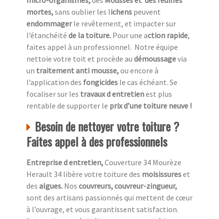
micro-organismes,
des
Mousses et des feuilles
mortes,
sans oublier les l
ichens
peuvent
endommager
le revêtement, et impacter sur
l’étanchéité
de la toiture.
Pour une a
ction rapide
,
faites appel à un professionnel.
Notre équipe
nettoie votre toit et procède au
démoussage
via
un
traitement anti mousse,
ou encore à
l’application des
fongicides
le cas échéant. Se
focaliser sur les
travaux d entretien
est plus
rentable de supporter le
prix d’une toiture neuve !
Besoin de nettoyer votre toiture ?
Faites appel à des professionnels
Entreprise d entretien,
Couverture 34 Mourèze
Herault 34 libère votre toiture des
moisissures
et
des
algues.
Nos
couvreurs, couvreur-zingueur,
sont des artisans passionnés qui mettent de cœur
à l’ouvrage, et vous garantissent satisfaction.