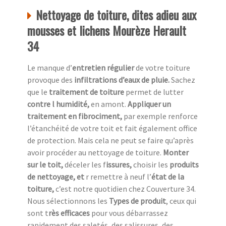
Nettoyage de toiture, dites adieu aux
mousses et lichens Mourèze Herault
34
Le manque d’
entretien régulier
de votre toiture
provoque des
infiltrations d’eaux de pluie.
Sachez
que le
traitement de toiture
permet de lutter
contre l humidité,
en amont.
Appliquer un
traitement en fibrociment,
par exemple renforce
l’étanchéité de votre toit et fait également office
de protection. Mais cela ne peut se faire qu’après
avoir procéder au nettoyage de toiture.
Monter
sur le toit,
déceler les f
issures,
choisir les
produits
de nettoyage, et
r remettre à neuf l’
état de la
toiture,
c’est notre quotidien chez
Couverture 34.
Nous sélectionnons les
Types de produit
, ceux qui
sont t
rès efficaces
pour vous débarrassez
rapidement des saletés, des salissures, des