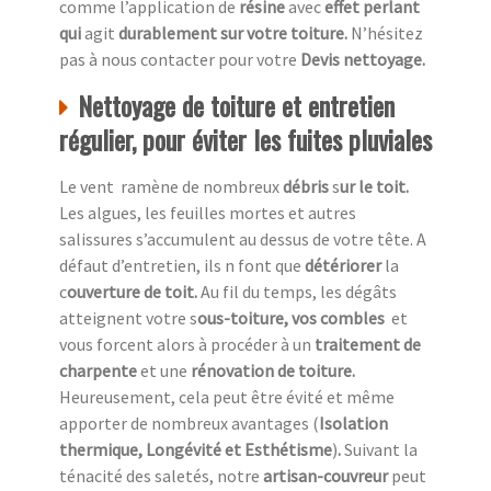
comme l’application de
résine
avec
effet perlant
qui
agit
durablement sur votre toiture.
N’hésitez
pas à nous contacter pour votre
Devis nettoyage.
Nettoyage de toiture et entretien
régulier, pour éviter les fuites pluviales
Le vent ramène de nombreux
débris
s
ur le toit.
Les algues, les feuilles mortes et autres
salissures s’accumulent au dessus de votre tête. A
défaut d’entretien, ils n font que
détériorer
la
c
ouverture de toit.
Au fil du temps, les dégâts
atteignent votre s
ous-toiture, vos combles
et
vous forcent alors à procéder à un
traitement de
charpente
et une
rénovation de toiture.
Heureusement,
cela peut être évité et même
apporter de nombreux avantages (
Isolation
thermique, Longévité et Esthétisme
)
.
Suivant la
ténacité des saletés, notre
artisan-couvreur
peut