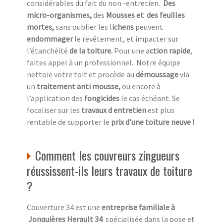
considérables du fait du non -entretien.
Des
micro-organismes,
des
Mousses et des feuilles
mortes,
sans oublier les l
ichens
peuvent
endommager
le revêtement, et impacter sur
l’étanchéité
de la toiture.
Pour une a
ction rapide
,
faites appel à un professionnel.
Notre équipe
nettoie votre toit et procède au
démoussage
via
un
traitement anti mousse,
ou encore à
l’application des
fongicides
le cas échéant. Se
focaliser sur les
travaux d entretien
est plus
rentable de supporter le
prix d’une toiture neuve !
Comment les couvreurs zingueurs
réussissent-ils leurs travaux de toiture
?
Couverture 34 est une
entreprise familiale à
Jonquières Herault 34
spécialisée dans la pose et