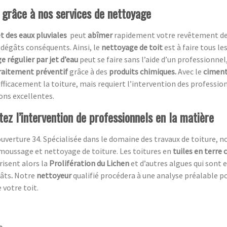
t grâce à nos services de nettoyage
et des eaux pluviales
peut
abîmer
rapidement votre revêtement de t
 dégâts conséquents. Ainsi, le
nettoyage de toit
est à faire tous le
e régulier par jet d’eau
peut se faire sans l’aide d’un professionnel,
raitement préventif
grâce à des
produits chimiques.
Avec le
ciment
fficacement la toiture, mais requiert l’intervention des professio
ions excellentes.
itez l’intervention de professionnels en la matière
uverture 34. Spécialisée dans le domaine des travaux de toiture, n
moussage et nettoyage de toiture. Les toitures en
tuiles en terre 
risent alors la
Prolifération du Lichen
et d’autres algues qui sont 
gâts
.
Notre
nettoyeur
qualifié procédera à une analyse préalable p
 votre toit.
e