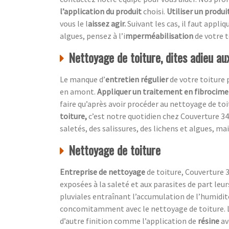
l’application du produit
choisi.
Utiliser un produi
vous le l
aissez agir.
Suivant les cas, il faut appliq
algues, pensez à l’i
mperméabilisation
de votre t
Nettoyage de toiture, dites adieu a
Le manque d’
entretien régulier
de votre toiture
en amont.
Appliquer un traitement en fibrocim
faire qu’après avoir procéder au nettoyage de toi
toiture,
c’est notre quotidien chez
Couverture 34
saletés, des salissures, des lichens et algues, mai
Nettoyage de toiture
Entreprise de nettoyage
de toiture, Couverture 3
exposées à la saleté et aux parasites de part leu
pluviales entraînant l’accumulation de l’humidité
concomitamment avec le nettoyage de toiture. L
d’autre finition comme l’application de
résine
av