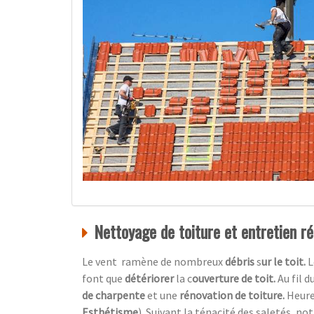
Nettoyage de toiture et entretien rég
Le vent ramène de nombreux
débris
s
ur le toit.
L
font que
détériorer
la c
ouverture de toit.
Au fil 
de charpente
et une
rénovation de toiture.
Heur
Esthétisme
)
.
Suivant la ténacité des saletés, no