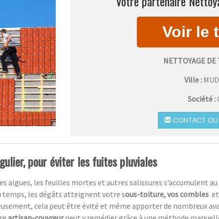
Votre partenaire Nettoy
NETTOYAGE DE 
Ville :
MUD
Société :
CONTACT OU 
ulier, pour éviter les fuites pluviales
es algues, les feuilles mortes et autres salissures s’accumulent au 
du temps, les dégâts atteignent votre s
ous-toiture, vos combles
et
eusement,
cela peut être évité et même apporter de nombreux av
tre
artisan-couvreur
peut y remédier grâce à une méthode manuelle, 