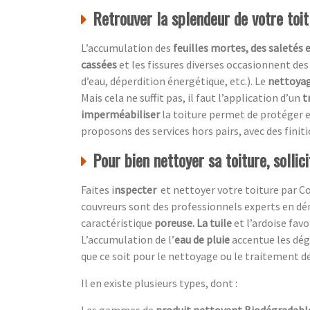
Retrouver la splendeur de votre toi
L’accumulation des
feuilles mortes, des saletés 
cassées
et les fissures diverses occasionnent des
d’eau, déperdition énergétique, etc.). Le
nettoyag
Mais cela ne suffit pas, il faut l’application d’un
t
imperméabiliser
la toiture permet de protéger e
proposons des services hors pairs, avec des finit
Pour bien nettoyer sa toiture, sollic
Faites i
nspecter
et nettoyer votre toiture par
Co
couvreurs sont des professionnels experts en dé
caractéristique
poreuse. La tuile
et l’ardoise favo
L’accumulation de l’
eau de pluie
accentue
les dé
que ce soit pour le nettoyage ou le traitement de
Il en existe plusieurs types, dont :
Les gammes de
produit nettoyant Biodégradabl