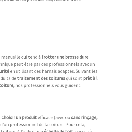
e manuelle qui tend à
frotter une
brosse dure
chnique peut être par des professionnels avec un
urité
en utilisant des harnais adaptés. Suivant les
roduits de
traitement des toitures
qui sont
prêt à l
toiture,
nos professionnels vous guident.
r
choisir un produit
efficace (avec ou
sans rinçage,
s d’un professionnel de la toiture. Pour cela,
toiture. A l’aide d’une
échelle de toit,
passez à