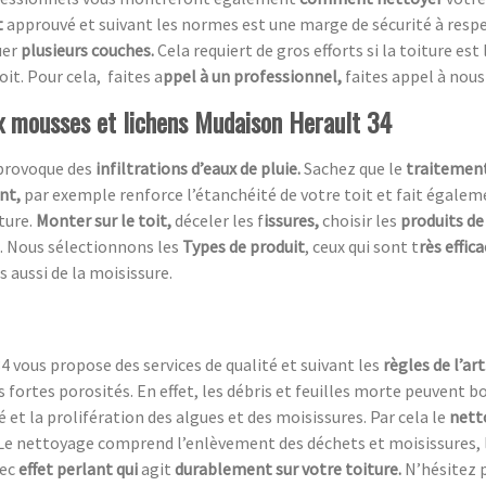
t
approuvé et suivant les normes est une marge de sécurité à respecte
uer
plusieurs couches.
Cela requiert de gros efforts si la toiture est
oit. Pour cela, faites a
ppel à un professionnel,
faites appel à nous 
ux mousses et lichens Mudaison Herault 34
 provoque des
infiltrations d’eaux de pluie.
Sachez que le
traitement
ent,
par exemple renforce l’étanchéité de votre toit et fait égaleme
ture.
Monter sur le toit,
déceler les f
issures,
choisir les
produits de
. Nous sélectionnons les
Types de produit
, ceux qui sont t
rès effic
s aussi de la moisissure.
4 vous propose des services de qualité et suivant les
règles de l’art
rs fortes porosités. En effet, les débris et feuilles morte peuvent
 et la prolifération des algues et des moisissures. Par cela le
nett
e nettoyage comprend l’enlèvement des déchets et moisissures, l
ec
effet perlant qui
agit
durablement sur votre toiture.
N’hésitez 