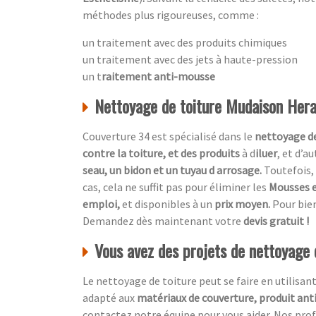
méthodes plus rigoureuses, comme :
un traitement avec des produits chimiques
un traitement avec des jets à haute-pression
un t
raitement anti-mousse
Nettoyage de toiture Mudaison Hera
Couverture 34 est spécialisé dans le
nettoyage de
contre la toiture, et des produits
à d
iluer
, et d’a
seau, un bidon et un tuyau d arrosage.
Toutefois, 
cas, cela ne suffit pas pour éliminer les
Mousses e
emploi,
et disponibles à un
prix moyen.
Pour bien
Demandez dès maintenant votre
devis gratuit !
Vous avez des projets de nettoyage
Le nettoyage de toiture peut se faire en utilisan
adapté aux
matériaux de couverture, produit ant
contactez notre équipe pour vous aider. Nos p