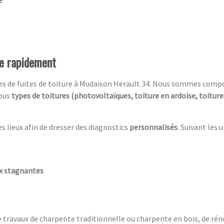
re rapidement
ces de fuites de toiture à Mudaison Herault 34. Nous sommes comp
tous
types de toitures (photovoltaïques, toiture en ardoise, toitur
es lieux afin de dresser des diagnostics
personnalisés
. Suivant les 
ux stagnantes
e travaux de charpente traditionnelle ou charpente en bois, de rén