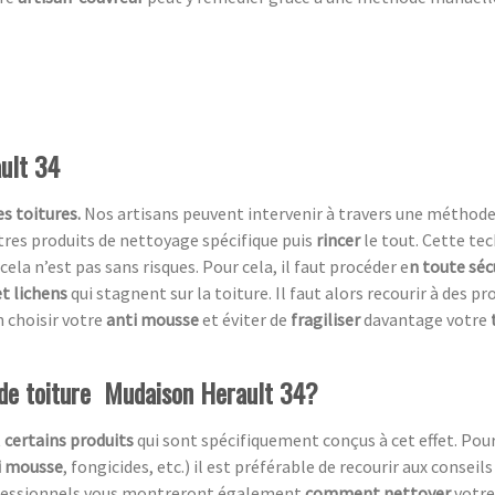
ult 34
s toitures.
Nos artisans peuvent intervenir à travers une méthod
utres produits de nettoyage spécifique puis
rincer
le tout. Cette te
cela n’est pas sans risques. Pour cela, il faut procéder e
n toute séc
t lichens
qui stagnent sur la toiture. Il faut alors recourir à des p
 choisir votre
anti mousse
et éviter de
fragiliser
davantage votre
 de toiture Mudaison Herault 34?
t
certains produits
qui sont spécifiquement conçus à cet effet. Pou
i mousse
, fongicides, etc.) il est préférable de recourir aux conseil
rofessionnels vous montreront également
comment nettoyer
votre 