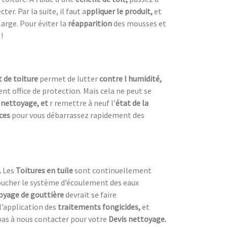
r. Par la suite, il faut a
ppliquer le produit,
et
 large. Pour éviter la
réapparition
des mousses et
!
 de toiture
permet de lutter
contre l humidité,
nt office de protection. Mais cela ne peut se
 nettoyage, et
r remettre à neuf l’
état de la
aces
pour vous débarrassez rapidement des
.
Les
Toitures en tuile
sont continuellement
 boucher le système d’écoulement des eaux
oyage de gouttière
devrait se faire
’application des
traitements fongicides,
et
pas à nous contacter pour votre
Devis nettoyage.