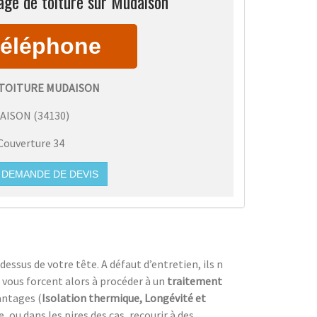
age de toiture sur Mudaison
TOITURE MUDAISON
AISON
(
34130
)
Couverture 34
DEMANDE DE DEVIS
dessus de votre tête. A défaut d’entretien, ils n
 vous forcent alors à procéder à un
traitement
antages (
Isolation thermique, Longévité et
ou dans les pires des cas, recourir à des