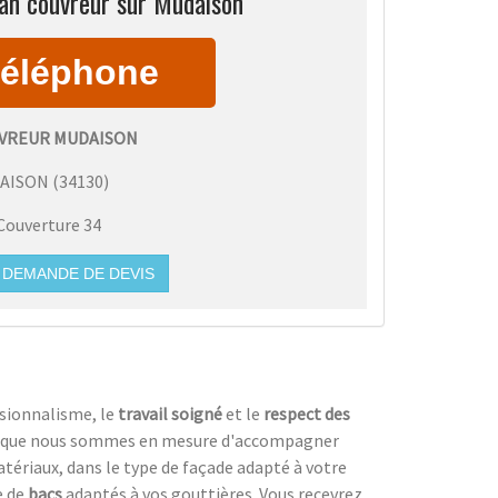
san couvreur sur Mudaison
VREUR MUDAISON
AISON
(
34130
)
Couverture 34
DEMANDE DE DEVIS
ssionnalisme, le
travail soigné
et le
respect des
est que nous sommes en mesure d'accompagner
atériaux, dans le type de façade adapté à votre
e de
bacs
adaptés à vos gouttières. Vous recevrez