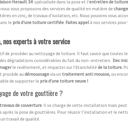
daison Herault 34
spécialisée dans la pose et l'
entretien de toitur
, nous vous proposons des services de qualité en matière de
change
ttières en zinc, de travaux d'isolation, etc. Nous pouvons vous ac
dans le
prix d'une toiture certifiée
.
Faites appel
à nos services pour
 nos experts à votre service
atif de procéder au nettoyage de toiture. Il faut savoir que toutes le
des dégradations considérables du fait du non -entretien.
Des mic
mager
le revêtement, et impacter sur l’étanchéité
de la toiture.
Po
et procède au
démoussage
via un
traitement anti mousse,
ou encor
table de supporter le
prix d’une toiture neuve !
yage de votre gouttière ?
travaux de couverture
. Il se charge de cette installation mais peu
 après la pose de gouttières. Pour réussir l'installation et le nett
un travail de qualité.