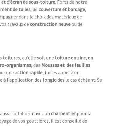
e
et d
’écran de sous-toiture
. Forts de notre
ment de tuiles
, de
couverture et bardage
,
compagner dans le choix des matériaux de
 vos travaux de
construction neuve
ou de
s toitures, qu’elle soit une
toiture en zinc, en
ro-organismes,
des
Mousses et des feuilles
ur une a
ction rapide
, faites appel à un
e à l’application des
fongicides
le cas échéant. Se
t aussi collaborer avec un
charpentier
pour la
oyage de vos gouttières, il est conseillé de