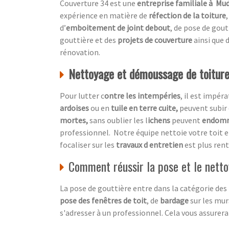
Couverture 34 est une
entreprise familiale à Mu
expérience en matière de
réfection de la toiture
d’
emboitement de joint debout
, de pose de gou
gouttière et des
projets de couverture
ainsi que 
rénovation.
Nettoyage et démoussage de toiture,
Pour lutter c
ontre les intempéries
, il est impér
ardoises
ou en
tuile en terre cuite,
peuvent subir 
mortes,
sans oublier les l
ichens
peuvent
endom
professionnel.
Notre équipe nettoie votre toit 
focaliser sur les
travaux d entretien
est plus ren
Comment réussir la pose et le netto
La pose de gouttière entre dans la catégorie des
pose des fenêtres de toit
, de
bardage
sur les murs
s'adresser à un professionnel. Cela vous assurera 