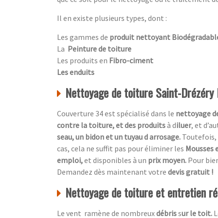
Il en existe plusieurs types, dont :
Les gammes de
produit nettoyant Biodégradabl
La
Peinture de toiture
Les produits en
Fibro-ciment
Les enduits
Nettoyage de toiture Saint-Drézéry
Couverture 34 est spécialisé dans le
nettoyage de
contre la toiture, et des produits
à d
iluer
, et d’a
seau, un bidon et un tuyau d arrosage.
Toutefois, 
cas, cela ne suffit pas pour éliminer les
Mousses e
emploi,
et disponibles à un
prix moyen.
Pour bien
Demandez dès maintenant votre
devis gratuit !
Nettoyage de toiture et entretien rég
Le vent ramène de nombreux
débris
s
ur le toit.
L