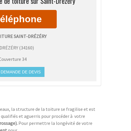
 de toiture sur Saint-Drézéry
ITURE SAINT-DRÉZÉRY
-DRÉZÉRY
(
34160
)
Couverture 34
DEMANDE DE DEVIS
ux, la structure de la toiture se fragilise et est
 qualifiés et aguerris pour procéder à
votre
brossage).
Pour permettre la longévité de votre
ment
pour