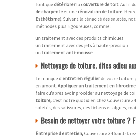
font que
détériorer
la c
ouverture de toit.
Au fil 
de charpente
et une
rénovation de toiture.
Heur
Esthétisme
)
.
Suivant la ténacité des saletés, no
méthodes plus rigoureuses, comme :
un traitement avec des produits chimiques
un traitement avec des jets à haute-pression
un t
raitement anti-mousse
Nettoyage de toiture, dites adieu a
Le manque d’
entretien régulier
de votre toiture
en amont.
Appliquer un traitement en fibrocim
faire qu’après avoir procéder au nettoyage de toi
toiture,
c’est notre quotidien chez
Couverture 34
saletés, des salissures, des lichens et algues, mai
Besoin de nettoyer votre toiture ? F
Entreprise d entretien,
Couverture 34 Saint-Dréz