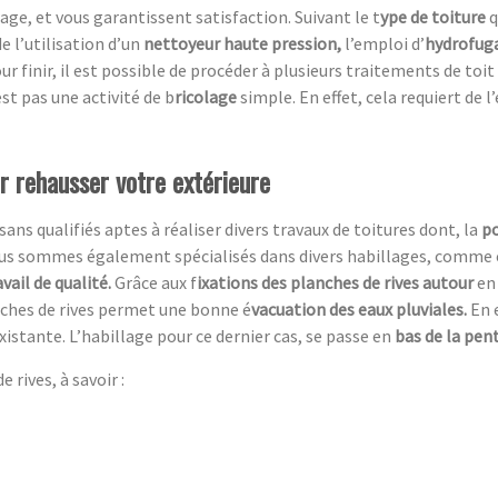
ge, et vous garantissent satisfaction. Suivant le t
ype de toiture
q
e l’utilisation d’un
nettoyeur haute pression,
l’emploi d’
hydrofug
ur finir, il est possible de procéder à plusieurs traitements de toit
st pas une activité de b
ricolage
simple. En effet, cela requiert de 
ur rehausser votre extérieure
ans qualifiés aptes à réaliser divers travaux de toitures dont, la
po
s sommes également spécialisés dans divers habillages, comme ce
avail de qualité.
Grâce aux f
ixations des planches de rives autour
en
anches de rives permet une bonne é
vacuation des eaux pluviales.
En 
xistante. L’habillage pour ce dernier cas, se passe en
bas de la pent
 rives, à savoir :