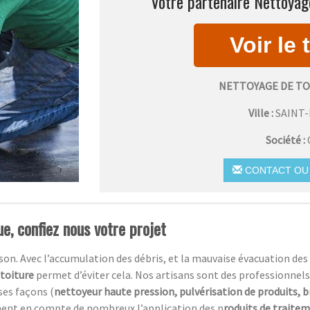
Votre partenaire Nettoyage
NETTOYAGE DE TO
Ville :
SAINT
Société :
CONTACT OU 
e, confiez nous votre projet
n. Avec l’accumulation des débris, et la mauvaise évacuation des ea
 toiture
permet d’éviter cela. Nos artisans sont des professionnels
ses façons (
nettoyeur haute pression, pulvérisation de produits, 
ment en compte de nombreux l’application des p
roduits de traite