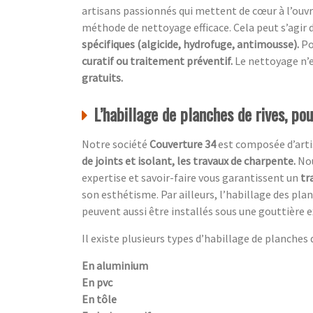
artisans passionnés qui mettent de cœur à l’ouvra
méthode de nettoyage efficace. Cela peut s’agir d
spécifiques (algicide, hydrofuge, antimousse).
Po
curatif ou traitement préventif.
Le nettoyage n’e
gratuits.
L’habillage de planches de rives, po
Notre société
Couverture 34
est composée d’artis
de joints et isolant, les travaux de charpente.
Nou
expertise et savoir-faire vous garantissent un
tr
son esthétisme. Par ailleurs, l’habillage des pl
peuvent aussi être installés sous une gouttière e
Il existe plusieurs types d’habillage de planches de
En aluminium
En pvc
En tôle