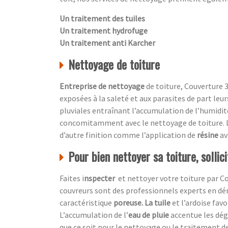
Un traitement des tuiles
Un traitement hydrofuge
Un traitement anti Karcher
Nettoyage de toiture
Entreprise de nettoyage
de toiture, Couverture 3
exposées à la saleté et aux parasites de part leu
pluviales entraînant l’accumulation de l’humidité
concomitamment avec le nettoyage de toiture. L
d’autre finition comme l’application de
résine
av
Pour bien nettoyer sa toiture, sollic
Faites i
nspecter
et nettoyer votre toiture par
Co
couvreurs sont des professionnels experts en dé
caractéristique
poreuse. La tuile
et l’ardoise favo
L’accumulation de l’
eau de pluie
accentue
les dé
que ce soit pour le nettoyage ou le traitement de