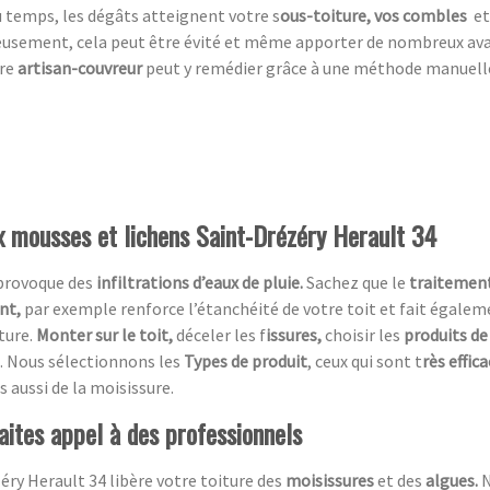
du temps, les dégâts atteignent votre s
ous-toiture, vos combles
et
eusement,
cela peut être évité et même apporter de nombreux av
tre
artisan-couvreur
peut y remédier grâce à une méthode manuelle, 
ux mousses et lichens Saint-Drézéry Herault 34
 provoque des
infiltrations d’eaux de pluie.
Sachez que le
traitement
ent,
par exemple renforce l’étanchéité de votre toit et fait égaleme
ture.
Monter sur le toit,
déceler les f
issures,
choisir les
produits de
. Nous sélectionnons les
Types de produit
, ceux qui sont t
rès effic
s aussi de la moisissure.
aites appel à des professionnels
éry Herault 34 libère votre toiture des
moisissures
et des
algues.