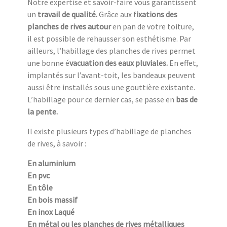
Notre expertise et savoir-faire vous garantissent
un
travail de qualité.
Grâce aux f
ixations des
planches de rives autour
en pan de votre toiture,
il est possible de rehausser son esthétisme. Par
ailleurs, l’habillage des planches de rives permet
une bonne é
vacuation des eaux pluviales.
En effet,
implantés sur l’avant-toit, les bandeaux peuvent
aussi être installés sous une gouttière existante.
L’habillage pour ce dernier cas, se passe en
bas de
la pente.
Il existe plusieurs types d’habillage de planches
de rives, à savoir :
En aluminium
En pvc
En tôle
En bois massif
En inox Laqué
En métal ou les planches de rives métalliques