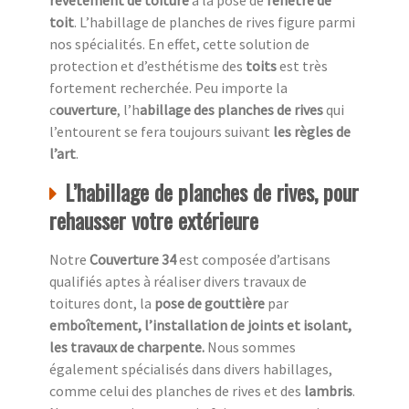
revêtement de toiture
à la pose de
fenêtre de
toit
. L’habillage de planches de rives figure parmi
nos spécialités. En effet, cette solution de
protection et d’esthétisme des
toits
est très
fortement recherchée. Peu importe la
c
ouverture
, l’h
abillage des planches de rives
qui
l’entourent se fera toujours suivant
les règles de
l’art
.
L’habillage de planches de rives, pour
rehausser votre extérieure
Notre
Couverture 34
est composée d’artisans
qualifiés aptes à réaliser divers travaux de
toitures dont, la
pose de gouttière
par
emboîtement, l’installation de joints et isolant,
les travaux de charpente.
Nous sommes
également spécialisés dans divers habillages,
comme celui des planches de rives et des
lambris
.