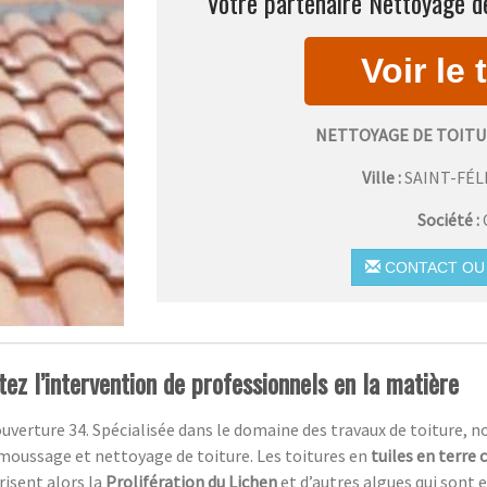
Votre partenaire Nettoyage de
NETTOYAGE DE TOITU
Ville :
SAINT-FÉL
Société :
CONTACT OU 
itez l’intervention de professionnels en la matière
uverture 34. Spécialisée dans le domaine des travaux de toiture, n
moussage et nettoyage de toiture. Les toitures en
tuiles en terre 
risent alors la
Prolifération du Lichen
et d’autres algues qui sont 