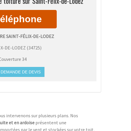
 toiture sur Saint-Félix-de-Lodez
RE SAINT-FÉLIX-DE-LODEZ
IX-DE-LODEZ
(
34725
)
Couverture 34
DEMANDE DE DEVIS
ous intervenons sur plusieurs plans. Nos
cuite et en ardoise
présentent une
emportées par le vent et stockées sur votre toit.