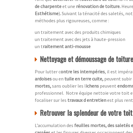
de charpente
et une
rénovation de toiture.
Heur
Esthétisme
)
.
Suivant la ténacité des saletés, no
méthodes plus rigoureuses, comme :
un traitement avec des produits chimiques
un traitement avec des jets à haute-pression
un t
raitement anti-mousse
Nettoyage et démoussage de toiture,
Pour lutter c
ontre les intempéries
, il est impér
ardoises
ou en
tuile en terre cuite,
peuvent subir 
mortes,
sans oublier les l
ichens
peuvent
endom
professionnel.
Notre équipe nettoie votre toit 
focaliser sur les
travaux d entretien
est plus ren
Retrouver la splendeur de votre toi
L’accumulation des
feuilles mortes, des saletés 
cassées
et les fissures diverses occasionnent des