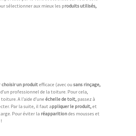
our sélectionner aux mieux les p
roduits utilisés,
r
choisir un produit
efficace (avec ou
sans rinçage,
s d’un professionnel de la toiture. Pour cela,
toiture. A l’aide d’une
échelle de toit,
passez à
r. Par la suite, il faut a
ppliquer le produit,
et
 large. Pour éviter la
réapparition
des mousses et
!