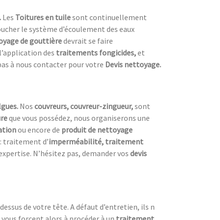
.
Les
Toitures en tuile
sont continuellement
 boucher le système d’écoulement des eaux
oyage de gouttière
devrait se faire
’application des
traitements fongicides,
et
pas à nous contacter pour votre
Devis nettoyage.
lgues.
Nos
couvreurs, couvreur-zingueur,
sont
ure
que vous possédez, nous organiserons une
ation
ou encore de
produit de nettoyage
 : traitement d’
imperméabilité, traitement
l’expertise. N’hésitez pas, demander vos
devis
dessus de votre tête. A défaut d’entretien, ils n
 vous forcent alors à procéder à un
traitement