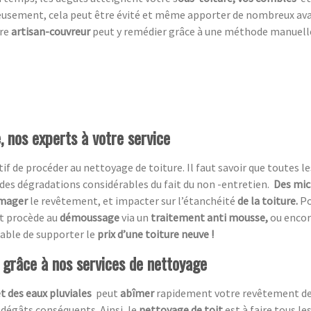
eusement,
cela peut être évité et même apporter de nombreux av
tre
artisan-couvreur
peut y remédier grâce à une méthode manuelle, 
 nos experts à votre service
atif de procéder au nettoyage de toiture. Il faut savoir que toutes le
des dégradations considérables du fait du non -entretien.
Des mic
mager
le revêtement, et impacter sur l’étanchéité
de la toiture.
Po
et procède au
démoussage
via un
traitement anti mousse,
ou encor
table de supporter le
prix d’une toiture neuve !
t grâce à nos services de nettoyage
et des eaux pluviales
peut
abîmer
rapidement votre revêtement de t
 dégâts conséquents. Ainsi, le
nettoyage de toit
est à faire tous le