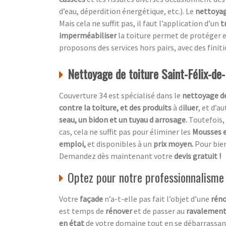
d’eau, déperdition énergétique, etc.). Le
nettoyag
Mais cela ne suffit pas, il faut l’application d’un
t
imperméabiliser
la toiture permet de protéger e
proposons des services hors pairs, avec des finit
Nettoyage de toiture Saint-Félix-de
Couverture 34 est spécialisé dans le
nettoyage de
contre la toiture, et des produits
à d
iluer
, et d’a
seau, un bidon et un tuyau d arrosage.
Toutefois, 
cas, cela ne suffit pas pour éliminer les
Mousses e
emploi,
et disponibles à un
prix moyen.
Pour bien
Demandez dès maintenant votre
devis gratuit !
Optez pour notre professionnalisme
Votre
façade
n’a-t-elle pas fait l’objet d’une
réno
est temps de
rénover
et de passer au
ravalement
en état
de votre domaine tout en se débarrassan