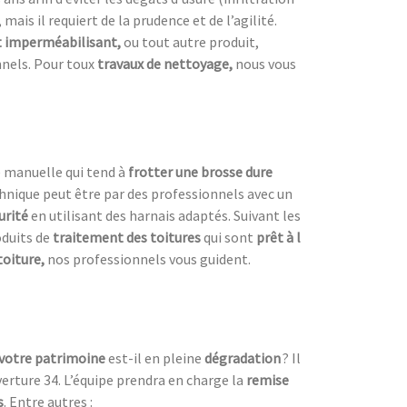
 mais il requiert de la prudence et de l’agilité.
 imperméabilisant,
ou tout autre produit,
nnels. Pour toux
travaux de nettoyage,
nous vous
e manuelle qui tend à
frotter une
brosse dure
chnique peut être par des professionnels avec un
urité
en utilisant des harnais adaptés. Suivant les
roduits de
traitement des toitures
qui sont
prêt à l
toiture,
nos professionnels vous guident.
votre patrimoine
est-il en pleine
dégradation
? Il
erture 34. L’équipe prendra en charge la
remise
s
. Entre autres :