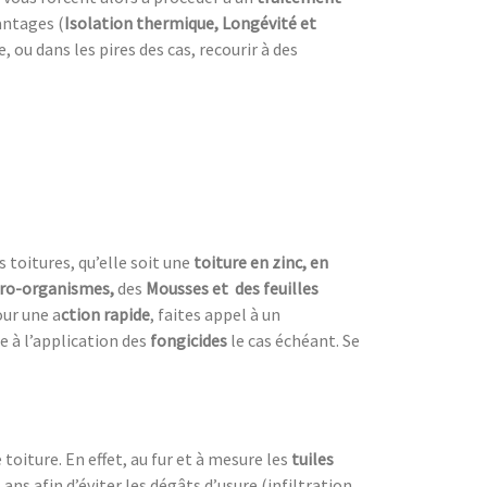
antages (
Isolation thermique, Longévité et
ou dans les pires des cas, recourir à des
s toitures, qu’elle soit une
toiture en zinc, en
ro-organismes,
des
Mousses et des feuilles
ur une a
ction rapide
, faites appel à un
e à l’application des
fongicides
le cas échéant. Se
oiture. En effet, au fur et à mesure les
tuiles
s ans afin d’éviter les dégâts d’usure (infiltration