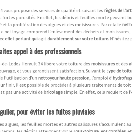
4 vous propose des services de qualité et suivant les
règles de l’art
rs fortes porosités. En effet, les débris et feuilles morte peuvent
 et la prolifération des algues et des moisissures. Par cela le
nett
e nettoyage comprend l’enlèvement des déchets et moisissures, l
ec
effet perlant qui
agit
durablement sur votre toiture.
N’hésitez 
aites appel à des professionnels
x-de-Lodez Herault 34 libère votre toiture des
moisissures
et des
a
uvrage, et vous garantissent satisfaction. Suivant le t
ype de toit
e l’utilisation d’un
nettoyeur haute pression,
l’emploi d’
hydrofug
ur finir, il est possible de procéder à plusieurs traitements de toit
st pas une activité de b
ricolage
simple. En effet, cela requiert de 
ulier, pour éviter les fuites pluviales
es algues, les feuilles mortes et autres salissures s’accumulent au 
du temps, les dégâts atteignent votre s
ous-toiture, vos combles
et