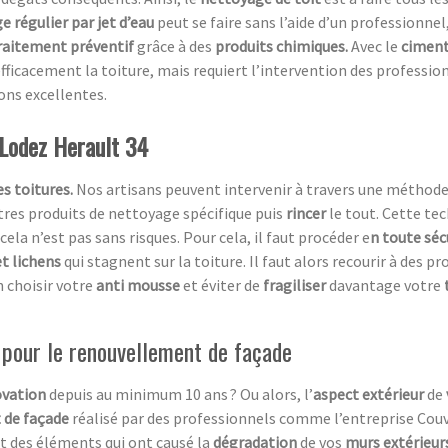
e régulier par jet d’eau
peut se faire sans l’aide d’un professionnel,
raitement préventif
grâce à des
produits chimiques.
Avec le
ciment
fficacement la toiture, mais requiert l’intervention des professio
ions excellentes.
-Lodez Herault 34
s toitures.
Nos artisans peuvent intervenir à travers une méthod
utres produits de nettoyage spécifique puis
rincer
le tout. Cette te
cela n’est pas sans risques. Pour cela, il faut procéder e
n toute séc
t lichens
qui stagnent sur la toiture. Il faut alors recourir à des p
 choisir votre
anti mousse
et éviter de
fragiliser
davantage votre
 pour le renouvellement de façade
vation
depuis au minimum 10 ans ? Ou alors, l’
aspect extérieur
de
 de façade
réalisé par des professionnels comme l’entreprise Couv
t des éléments qui ont causé la
dégradation
de vos
murs extérieur