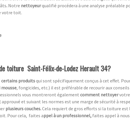
gâts
.
Notre
nettoyeur
qualifié procédera à une analyse préalable p
 votre toit.
e
de toiture Saint-Félix-de-Lodez Herault 34?
t
certains produits
qui sont spécifiquement conçus à cet effet. Pou
i mousse
, fongicides, etc.) il est préférable de recourir aux conseil
rofessionnels vous montreront également
comment nettoyer
votre 
t
approuvé et suivant les normes est une marge de sécurité à respecte
uer
plusieurs couches.
Cela requiert de gros efforts si la toiture est
oit. Pour cela, faites a
ppel à un professionnel,
faites appel à nous 