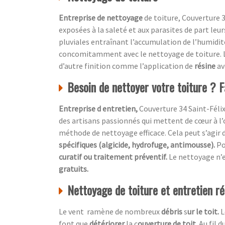
Entreprise de nettoyage
de toiture, Couverture 3
exposées à la saleté et aux parasites de part leu
pluviales entraînant l’accumulation de l’humidité
concomitamment avec le nettoyage de toiture. L
d’autre finition comme l’application de
résine
av
Besoin de nettoyer votre toiture ? F
Entreprise d entretien,
Couverture 34 Saint-Féli
des artisans passionnés qui mettent de cœur à l’o
méthode de nettoyage efficace. Cela peut s’agir d
spécifiques (algicide, hydrofuge, antimousse).
Po
curatif ou traitement préventif.
Le nettoyage n’e
gratuits.
Nettoyage de toiture et entretien rég
Le vent ramène de nombreux
débris
s
ur le toit.
L
font que
détériorer
la c
ouverture de toit.
Au fil 