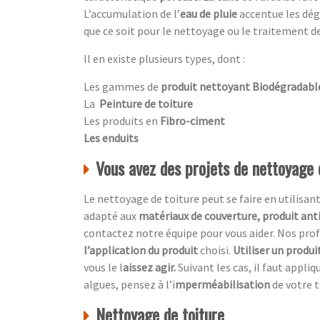
L’accumulation de l’
eau de pluie
accentue
les dé
que ce soit pour le nettoyage ou le traitement de
Il en existe plusieurs types, dont :
Les gammes de
produit nettoyant Biodégradabl
La
Peinture de toiture
Les produits en
Fibro-ciment
Les enduits
Vous avez des projets de nettoyage 
Le nettoyage de toiture peut se faire en utilisan
adapté aux
matériaux de couverture, produit ant
contactez notre équipe pour vous aider. Nos p
l’application du produit
choisi.
Utiliser un produi
vous le l
aissez agir.
Suivant les cas, il faut appliq
algues, pensez à l’i
mperméabilisation
de votre t
Nettoyage de toiture