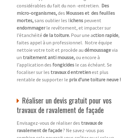
considérables du fait du non -entretien.
Des
micro-organismes,
des
Mousses et des feuilles
mortes,
sans oublier les l
ichens
peuvent
endommager
le revêtement, et impacter sur
l’étanchéité
de la toiture.
Pour une a
ction rapide
,
faites appel à un professionnel.
Notre équipe
nettoie votre toit et procède au
démoussage
via
un
traitement anti mousse,
ou encore à
l’application des
fongicides
le cas échéant. Se
focaliser sur les
travaux d entretien
est plus
rentable de supporter le
prix d’une toiture neuve !
Réaliser un devis gratuit pour vos
travaux de ravalement de façade
Envisagez-vous de réaliser des
travaux de
ravalement de façade
? Ne savez-vous pas
combien cela pourrait vous coûter ou si cela va