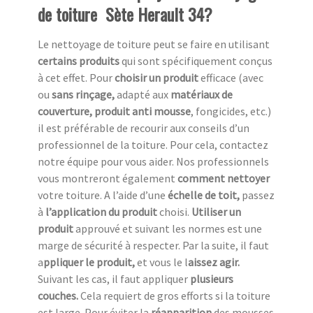
de toiture Sète Herault 34?
Le nettoyage de toiture peut se faire en utilisant
certains produits
qui sont spécifiquement conçus
à cet effet. Pour
choisir un produit
efficace (avec
ou
sans rinçage,
adapté aux
matériaux de
couverture, produit anti mousse
, fongicides, etc.)
il est préférable de recourir aux conseils d’un
professionnel de la toiture. Pour cela, contactez
notre équipe pour vous aider. Nos professionnels
vous montreront également
comment nettoyer
votre toiture. A l’aide d’une
échelle de toit,
passez
à
l’application du produit
choisi.
Utiliser un
produit
approuvé et suivant les normes est une
marge de sécurité à respecter. Par la suite, il faut
a
ppliquer le produit,
et vous le l
aissez agir.
Suivant les cas, il faut appliquer
plusieurs
couches.
Cela requiert de gros efforts si la toiture
est large. Pour éviter la
réapparition
des mousses