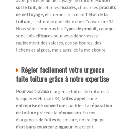
avoir procéder au nettoyage de toiture.
Monter
sur le toit,
déceler les f
issures,
choisir les
produits
de nettoyage, et
r remettre à neuf l’
état de la
toiture,
c’est notre quotidien chez
Couverture 34.
Nous sélectionnons les
Types de produit
, ceux qui
sont t
rès efficaces
pour vous débarrassez
rapidement des saletés, des salissures, des
lichens et algues, mais aussi de la moisissure.
Régler facilement votre urgence
fuite toiture grâce à notre expertise
Pour vos travaux
d’urgence fuites de toitures à
Vacquières Herault 34,
faites appel
à une
entreprise de couverture
qualifiée La
réparation
de toiture
précède la
rénovation
. En cas
d’urgences de
fuites
de toiture, notre équipe
d’artisans couvreur zingueur
intervient