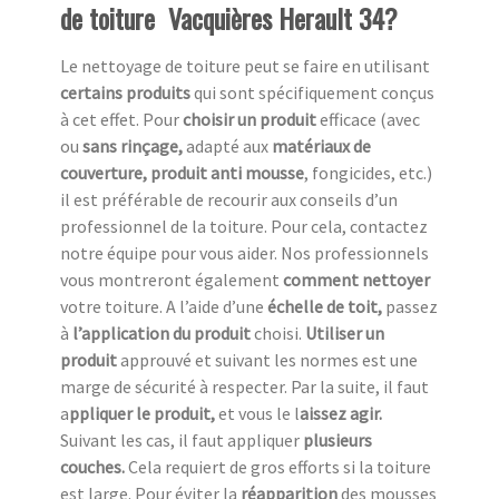
de toiture Vacquières Herault 34?
Le nettoyage de toiture peut se faire en utilisant
certains produits
qui sont spécifiquement conçus
à cet effet. Pour
choisir un produit
efficace (avec
ou
sans rinçage,
adapté aux
matériaux de
couverture, produit anti mousse
, fongicides, etc.)
il est préférable de recourir aux conseils d’un
professionnel de la toiture. Pour cela, contactez
notre équipe pour vous aider. Nos professionnels
vous montreront également
comment nettoyer
votre toiture. A l’aide d’une
échelle de toit,
passez
à
l’application du produit
choisi.
Utiliser un
produit
approuvé et suivant les normes est une
marge de sécurité à respecter. Par la suite, il faut
a
ppliquer le produit,
et vous le l
aissez agir.
Suivant les cas, il faut appliquer
plusieurs
couches.
Cela requiert de gros efforts si la toiture
est large. Pour éviter la
réapparition
des mousses