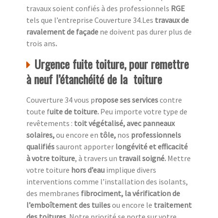
travaux soient confiés à des professionnels
RGE
tels que l’entreprise Couverture 34.Les
travaux de
ravalement de façade
ne doivent pas durer plus de
trois ans
.
Urgence fuite toiture, pour remettre
à neuf l’étanchéité de la toiture
Couverture 34 vous p
ropose ses services
contre
toute f
uite de toiture.
Peu importe votre type de
revêtements :
toit végétalisé, avec panneaux
solaires,
ou encore en
tôle,
nos
professionnels
qualifiés
sauront apporter
longévité et efficacité
à votre toiture
, à travers un
travail soigné.
Mettre
votre toiture
hors d’eau
implique divers
interventions comme l’installation des isolants,
des membranes
fibrociment, la vérification de
l’emboîtement des tuiles
ou encore le
traitement
des toitures.
Notre priorité se porte sur votre