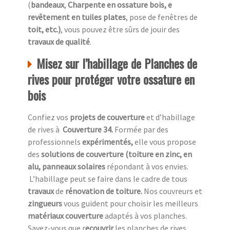
(
bandeaux
,
Charpente en ossature bois, e
revêtement en tuiles plates
, pose de fenêtres de
toit, etc.)
, vous pouvez être sûrs de jouir des
travaux de qualité
.
Misez sur l’habillage de Planches de
rives pour protéger votre ossature en
bois
Confiez vos
projets de couverture
et d’habillage
de rives à
Couverture 34.
Formée par des
professionnels
expérimentés,
elle vous propose
des
solutions de couverture (toiture en zinc, en
alu, panneaux solaires
répondant à vos envies.
L’habillage peut se faire dans le cadre de tous
travaux
de
rénovation de toiture.
Nos couvreurs et
zingueurs
vous guident pour choisir les meilleurs
matériaux couverture
adaptés à vos planches.
Savez-vous que r
ecouvrir
les planches de rives