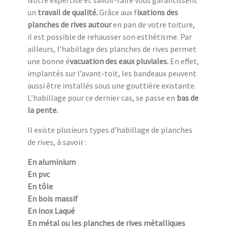
Notre expertise et savoir-faire vous garantissent
un
travail de qualité.
Grâce aux f
ixations des
planches de rives autour
en pan de votre toiture,
il est possible de rehausser son esthétisme. Par
ailleurs, l’habillage des planches de rives permet
une bonne é
vacuation des eaux pluviales.
En effet,
implantés sur l’avant-toit, les bandeaux peuvent
aussi être installés sous une gouttière existante.
L’habillage pour ce dernier cas, se passe en
bas de
la pente.
Il existe plusieurs types d’habillage de planches
de rives, à savoir :
En aluminium
En pvc
En tôle
En bois massif
En inox Laqué
En métal ou les planches de rives métalliques