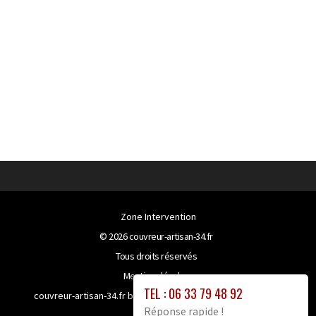
Zone Intervention
© 2026
couvreur-artisan-34.fr
Tous droits réservés
Mentions légales
TEL : 06 33 79 48 92
couvreur-artisan-34.fr bénéficie de la technologie
Booster-
Réponse rapide !
site proxy