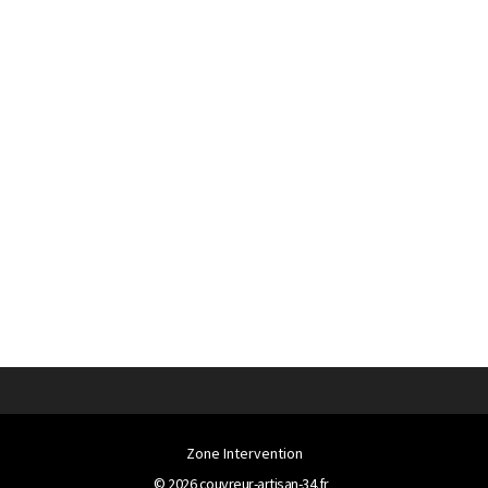
Zone Intervention
© 2026
couvreur-artisan-34.fr