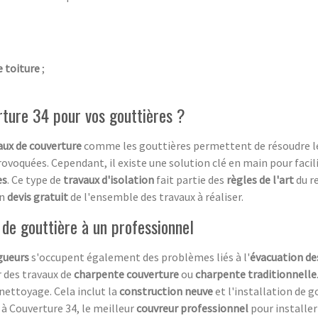
 toiture
;
rture 34 pour vos gouttières ?
ux de couverture
comme les gouttières permettent de résoudre 
rovoquées. Cependant, il existe une solution clé en main pour facili
es
. Ce type de
travaux d'isolation
fait partie des
règles de l'art
du r
un
devis gratuit
de l'ensemble des travaux à réaliser.
e de gouttière à un professionnel
gueurs
s'occupent également des problèmes liés à l'
évacuation de
r des travaux de
charpente couverture
ou
charpente traditionnelle
u nettoyage. Cela inclut la
construction neuve
et l'installation de g
e à Couverture 34, le meilleur
couvreur professionnel
pour installer