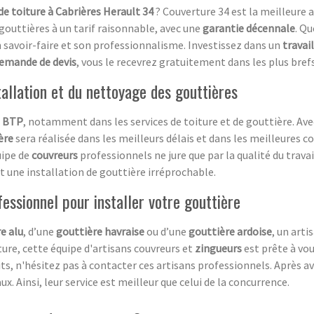
de toiture à Cabrières Herault 34
? Couverture 34 est la meilleure 
gouttières à un tarif raisonnable, avec une
garantie décennale
. Qu
on savoir-faire et son professionnalisme. Investissez dans un
travail
emande de devis
, vous le recevrez gratuitement dans les plus brefs
tallation et du nettoyage des gouttières
e
BTP
, notamment dans les services de toiture et de gouttière. Av
ère
sera réalisée dans les meilleurs délais et dans les meilleures co
uipe de
couvreurs
professionnels ne jure que par la qualité du travai
nt une installation de gouttière irréprochable.
fessionnel pour installer votre gouttière
e alu
, d’une
gouttière havraise
ou d’une
gouttière ardoise
, un arti
ure, cette équipe d'artisans couvreurs et
zingueurs
est prête à vo
ts, n'hésitez pas à contacter ces artisans professionnels. Après a
ux. Ainsi, leur service est meilleur que celui de la concurrence.