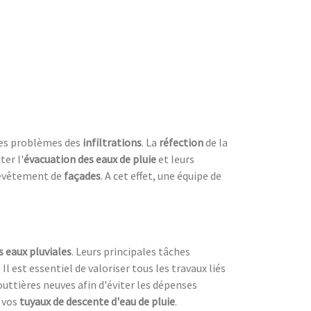
les problèmes des
infiltrations
. La
réfection
de la
ter l'
évacuation des eaux de pluie
et leurs
evêtement de
façades
. A cet effet, une équipe de
s eaux pluviales
. Leurs principales tâches
. Il est essentiel de valoriser tous les travaux liés
outtières neuves afin d'éviter les dépenses
 vos
tuyaux de descente d'eau de pluie
.