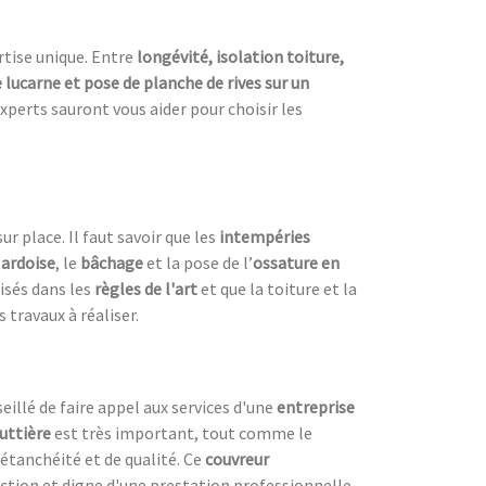
rtise unique. Entre
longévité, isolation toiture,
lucarne et pose de planche de rives sur un
xperts sauront vous aider pour choisir les
r place. Il faut savoir que les
intempéries
 ardoise
, le
bâchage
et la pose de l’
ossature en
lisés dans les
règles de l'art
et que la toiture et la
s travaux à réaliser.
eillé de faire appel aux services d'une
entreprise
uttière
est très important, tout comme le
étanchéité et de qualité. Ce
couvreur
uction et digne d'une prestation professionnelle.