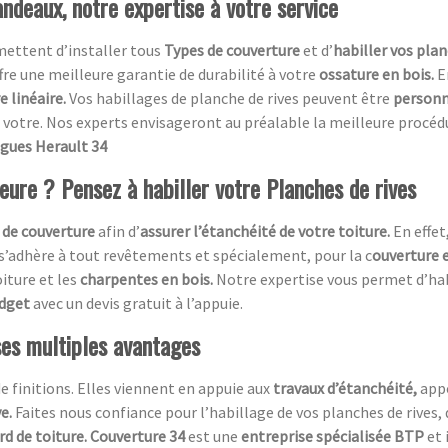
ndeaux, notre expertise à votre service
mettent d’installer tous
Types de couverture
et d’
habiller vos plan
ffre une meilleure garantie de durabilité à votre
ossature en bois.
E
 linéaire.
Vos habillages de planche de rives peuvent être
personn
votre. Nos experts envisageront au préalable la meilleure procédure
igues Herault 34
ieure ? Pensez à habiller votre Planches de rives
 de couverture
afin d’
assurer l’étanchéité de votre toiture.
En effet
 s’adhère à tout revêtements et spécialement, pour la c
ouverture e
oiture et les
charpentes en bois.
Notre expertise vous permet d’ha
udget
avec un devis gratuit à l’appuie.
ses multiples avantages
de finitions. Elles viennent en appuie aux
travaux d’étanchéité,
app
ve.
Faites nous confiance pour l’habillage de vos planches de rives, 
rd de toiture. Couverture 34
est une
entreprise spécialisée BTP
et 