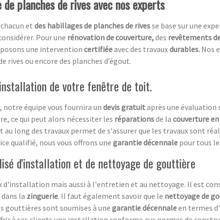
e de planches de rives avec nos experts
 chacun et
des habillages de planches de rives
se base sur une expe
 considérer. Pour une
rénovation de couverture,
des
revêtements de 
roposons une intervention
certifiée
avec des travaux
durables.
Nos e
de rives ou encore des planches d’égout.
nstallation de votre fenêtre de toit.
, notre équipe vous fournira un
devis gratuit
après une évaluation su
re, ce qui peut alors nécessiter les
réparations
de la
couverture en
out au long des travaux permet de s'assurer que les travaux sont réa
ce qualifié, nous vous offrons une
garantie décennale
pour tous le
isé d'installation et de nettoyage de gouttière
d'installation mais aussi à l'entretien et au nettoyage. Il est cons
f dans la
zinguerie
. Il faut également savoir que le
nettoyage de go
vos gouttières sont soumises à une
garantie décennale
en termes d'
offrir à ses clients une installation conforme aux normes de constr