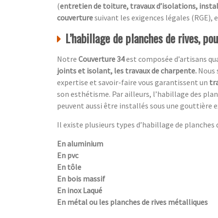
(
entretien de toiture, travaux d’isolations, insta
couverture
suivant les exigences légales (RGE), e
L’habillage de planches de rives, po
Notre
Couverture 34
est composée d’artisans qual
joints et isolant, les travaux de charpente.
Nous 
expertise et savoir-faire vous garantissent un
tr
son esthétisme. Par ailleurs, l’habillage des pl
peuvent aussi être installés sous une gouttière e
Il existe plusieurs types d’habillage de planches de
En aluminium
En pvc
En tôle
En bois massif
En inox Laqué
En métal ou les planches de rives métalliques