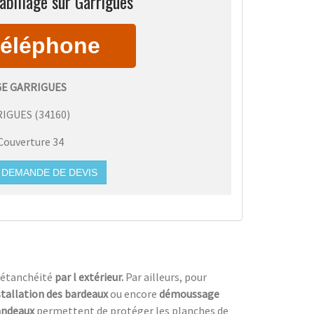
abillage sur Garrigues
GE GARRIGUES
RIGUES
(
34160
)
Couverture 34
DEMANDE DE DEVIS
’étanchéité
par l extérieur.
Par ailleurs, pour
stallation des bardeaux
ou encore
démoussage
bandeaux
permettent de protéger les planches de