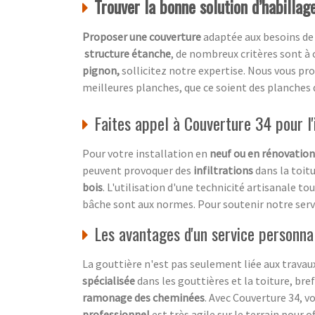
Trouver la bonne solution d’habillag
Proposer une couverture
adaptée aux besoins de
structure étanche
, de nombreux critères sont à
pignon,
sollicitez notre expertise. Nous vous p
meilleures planches, que ce soient des planches 
Faites appel à Couverture 34 pour l'i
Pour votre installation en
neuf ou en rénovation
peuvent provoquer des
infiltrations
dans la toitu
bois
. L'utilisation d'une technicité artisanale t
bâche sont aux normes. Pour soutenir notre servi
Les avantages d'un service personnal
La gouttière n'est pas seulement liée aux travaux 
spécialisée
dans les gouttières et la toiture, bre
ramonage des cheminées
. Avec Couverture 34, 
professionnel
est très agile sur le terrain pour 