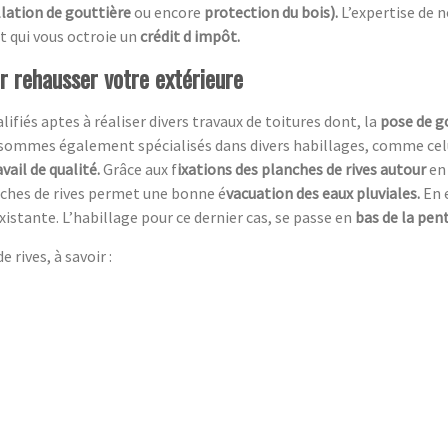
llation de gouttière
ou encore
protection du bois).
L’expertise de 
t qui vous octroie un
crédit d impôt.
ur rehausser votre extérieure
ifiés aptes à réaliser divers travaux de toitures dont, la
pose de g
sommes également spécialisés dans divers habillages, comme celui
avail de qualité.
Grâce aux f
ixations des planches de rives autour
en
anches de rives permet une bonne é
vacuation des eaux pluviales.
En 
xistante. L’habillage pour ce dernier cas, se passe en
bas de la pent
 rives, à savoir :