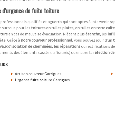
 d’urgence de fuite toiture
essionnels qualifiés et aguerris qui sont aptes à intervenir rapi
t surtout pour les
toitures en tuiles plates, en tuiles en terre cuit
iture
en cas de mauvaise évacuation. N’étant plus
étanche
, les
infi
ête. Grâce à
notre couvreur professionnel,
vous pouvez jouir d’un
t
avaux d’isolation de cheminées, les réparations
ou rectifications de
ements des éléments cassés ou fissurés) ou encore la r
éfection de 
gues
Artisan couvreur Garrigues
Urgence fuite toiture Garrigues