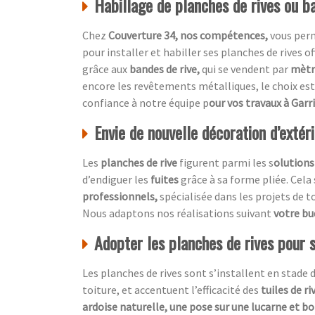
Habillage de planches de rives ou ba
Chez
Couverture 34, nos compétences,
vous per
pour installer et habiller ses planches de rives o
grâce aux
bandes de rive,
qui se vendent par
mètre
encore les revêtements métalliques, le choix est 
confiance à notre équipe p
our vos travaux à Garr
Envie de nouvelle décoration d’extér
Les
planches de rive
figurent parmi les s
olutions
d’endiguer les
fuites
grâce à sa forme pliée. Cela
professionnels,
spécialisée dans les projets de t
Nous adaptons nos réalisations suivant
votre b
Adopter les planches de rives pour 
Les planches de rives sont s’installent en stade 
toiture, et accentuent l’efficacité des
tuiles de ri
ardoise naturelle, une pose sur une lucarne et bo