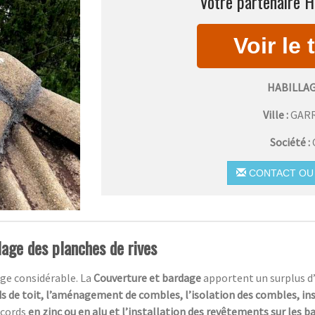
Votre partenaire H
HABILLA
Ville :
GAR
Société :
CONTACT OU 
lage des planches de rives
ge considérable. La
Couverture et bardage
apportent un surplus d
s de toit, l’aménagement de combles, l’isolation des combles, in
ccords
en zinc ou en alu et l’installation des revêtements sur les 