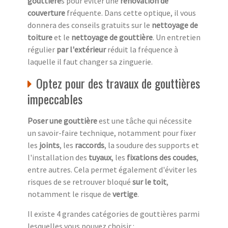
gouttière
s pour éviter une
rénovation de
couverture
fréquente. Dans cette optique, il vous
donnera des conseils gratuits sur le
nettoyage de
toiture
et le
nettoyage de gouttière
. Un entretien
régulier
par l'extérieur
réduit la fréquence à
laquelle il faut changer sa zinguerie.
Optez pour des travaux de gouttières
impeccables
Poser une gouttière
est une tâche qui nécessite
un savoir-faire technique, notamment pour fixer
les
joints
, les
raccords
, la soudure des supports et
l'installation des
tuyaux
, les
fixations des coudes
,
entre autres. Cela permet également d'éviter les
risques de se retrouver bloqué
sur le toit
,
notamment le risque de
vertige
.
Il existe 4 grandes catégories de gouttières parmi
lesquelles vous pouvez choisir :