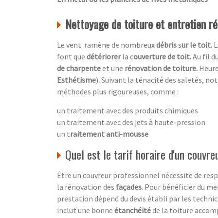
Nettoyage de toiture et entretien rég
Le vent ramène de nombreux
débris
s
ur le toit.
L
font que
détériorer
la c
ouverture de toit.
Au fil 
de charpente
et une
rénovation de toiture.
Heur
Esthétisme
)
.
Suivant la ténacité des saletés, no
méthodes plus rigoureuses, comme :
un traitement avec des produits chimiques
un traitement avec des jets à haute-pression
un t
raitement anti-mousse
Quel est le tarif horaire d'un couvre
Être un couvreur professionnel nécessite de resp
la rénovation des
façades
. Pour bénéficier du mei
prestation dépend du devis établi par les technic
inclut une bonne
étanchéité
de la toiture acco