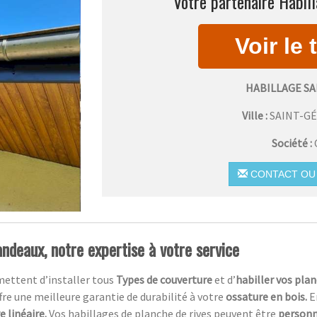
Votre partenaire Habill
HABILLAGE SA
Ville :
SAINT-GÉ
Société :
CONTACT OU 
ndeaux, notre expertise à votre service
mettent d’installer tous
Types de couverture
et d’
habiller vos plan
ffre une meilleure garantie de durabilité à votre
ossature en bois.
E
 linéaire.
Vos habillages de planche de rives peuvent être
personn