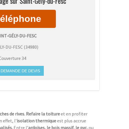
age sur Saint-Gély-du-Fesc
INT-GÉLY-DU-FESC
LY-DU-FESC
(
34980
)
Couverture 34
DEMANDE DE DEVIS
ches de rives. Refaire la toiture
et en profiter
n effet, l’
isolation thermique
est plus accrue
alisés.
Entre l’
ardoises, le bois massif, le pvc,
ou