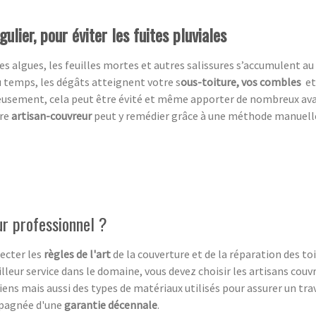
ulier, pour éviter les fuites pluviales
es algues, les feuilles mortes et autres salissures s’accumulent au 
du temps, les dégâts atteignent votre s
ous-toiture, vos combles
et
eusement,
cela peut être évité et même apporter de nombreux av
tre
artisan-couvreur
peut y remédier grâce à une méthode manuelle, 
ur professionnel ?
ecter les
règles de l'art
de la couverture et de la réparation des toi
lleur service dans le domaine, vous devez choisir les artisans couvre
iens mais aussi des types de matériaux utilisés pour assurer un tra
mpagnée d'une
garantie décennale
.