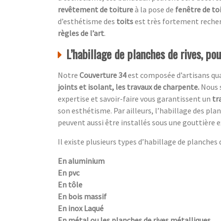
revêtement de toiture
à la pose de
fenêtre de to
d’esthétisme des
toits
est très fortement recher
règles de l’art
.
L’habillage de planches de rives, po
Notre
Couverture 34
est composée d’artisans qual
joints et isolant, les travaux de charpente.
Nous 
expertise et savoir-faire vous garantissent un
tr
son esthétisme. Par ailleurs, l’habillage des pl
peuvent aussi être installés sous une gouttière e
Il existe plusieurs types d’habillage de planches de
En aluminium
En pvc
En tôle
En bois massif
En inox Laqué
En métal ou les planches de rives métalliques