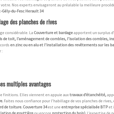
votre. Nos experts envisageront au préalable la meilleure procédure
t-Gély-du-Fesc Herault 34
lage des planches de rives
ge considérable. La
Couverture et bardage
apportent un surplus d
s de toit, l’aménagement de combles, l’isolation des combles, in
ccords
en zinc ou en alu et l’installation des revêtements sur les 
 :
ses multiples avantages
de finitions. Elles viennent en appuie aux
travaux d’étanchéité,
app
ve.
Faites nous confiance pour l’habillage de vos planches de rives, 
rd de toiture. Couverture 34
est une
entreprise spécialisée BTP
et 
llation de gouttière
ou encore
protection du bois).
L’expertise de 