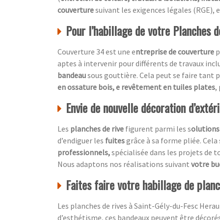
couverture
suivant les exigences légales (RGE), e
Pour l’habillage de votre Planches de
Couverture 34 est une e
ntreprise de couverture
p
aptes à intervenir pour différents de travaux inc
bandeau
sous gouttière. Cela peut se faire tant 
en ossature bois, e revêtement en tuiles plates
,
Envie de nouvelle décoration d’extér
Les
planches de rive
figurent parmi les s
olutions
d’endiguer les
fuites
grâce à sa forme pliée. Cela
professionnels,
spécialisée dans les projets de t
Nous adaptons nos réalisations suivant
votre b
Faites faire votre habillage de plan
Les planches de rives à Saint-Gély-du-Fesc Herau
d’esthétisme, ces bandeaux peuvent être décoré