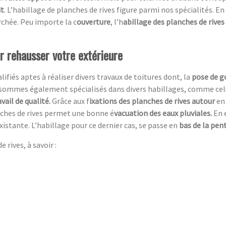
it
. L’habillage de planches de rives figure parmi nos spécialités. En
chée. Peu importe la c
ouverture
, l’h
abillage des planches de rives
ur rehausser votre extérieure
ifiés aptes à réaliser divers travaux de toitures dont, la
pose de g
sommes également spécialisés dans divers habillages, comme celui
avail de qualité.
Grâce aux f
ixations des planches de rives autour
en
anches de rives permet une bonne é
vacuation des eaux pluviales.
En 
xistante. L’habillage pour ce dernier cas, se passe en
bas de la pent
 rives, à savoir :