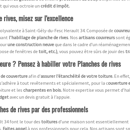
t qui vous octroie un
crédit d impôt.
 rives, misez sur l’excellence
olyvalente à Saint-Gély-du-Fesc Herault 34. Composée de
couvreu
luant
l’habillage de planche de rives
. Nos
artisans couvreurs
sont ég
pour
une construction neuve
que dans le cadre d’un réaménagement.
 pose de fenêtres de
toit, etc.)
, vous pouvez être sûrs de jouir des
tr
ieure ? Pensez à habiller votre Planches de rives
 de couverture
afin d’
assurer l’étanchéité de votre toiture.
En effet
 s’adhère à tout revêtements et spécialement, pour la c
ouverture e
oiture et les
charpentes en bois.
Notre expertise vous permet d’ha
udget
avec un devis gratuit à l’appuie.
ches de rives par des professionnels
lt 34 font le tour des
toitures
d’une maison sont essentiellement i
s.
Faites appel
à nos professionnels pour cela. Nos artisans sont sp