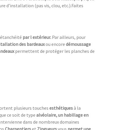
 d’installation (pas vis, clou, etc.).Faites
’étanchéité
par l extérieur.
Par ailleurs, pour
stallation des bardeaux
ou encore
démoussage
bandeaux
permettent de protéger les planches de
ortent plusieurs touches
esthétiques
à la
que ce soit de type
alvéolaire, un habillage en
intervienne dans de nombreux domaines
nos
Charpentiers
et
Zingueurs
vous
permet une