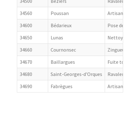
34500
Béziers
Ravalement de
34560
Poussan
Artisan couvre
34600
Bédarieux
Pose de goutti
34650
Lunas
Nettoyage de t
34660
Cournonsec
Zingueur
34670
Baillargues
Fuite toiture
34680
Saint-Georges-d'Orques
Ravalement de
34690
Fabrègues
Artisan couvre