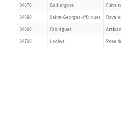
34670
Baillargues
Fuite toiture
34680
Saint-Georges-d'Orques
Ravalement de
34690
Fabrègues
Artisan couvre
34700
Lodève
Pose de goutti