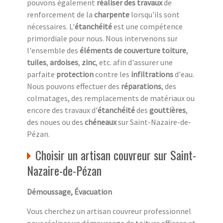
pouvons également
réaliser des travaux
de
renforcement de la
charpente
lorsqu'ils sont
nécessaires. L'
étanchéité
est une compétence
primordiale pour nous. Nous intervenons sur
l'ensemble des
éléments de couverture
toiture
,
tuiles
,
ardoises
,
zinc
, etc. afin d'assurer une
parfaite
protection
contre les
infiltrations
d'eau.
Nous pouvons effectuer des
réparations
, des
colmatages, des remplacements de matériaux ou
encore des travaux d'
étanchéité
des
gouttières
,
des noues ou des
chéneaux
sur Saint-Nazaire-de-
Pézan.
Choisir un artisan couvreur sur Saint-
Nazaire-de-Pézan
Démoussage, Évacuation
Vous cherchez un artisan couvreur professionnel
pour réaliser un démoussage de toiture efficace et