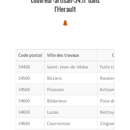
l'Herault
Code postal
Ville des travaux
Categori
34430
Saint-Jean-de-Védas
Fuite toiture
34500
Béziers
Ravalement de
34560
Poussan
Artisan couvre
34600
Bédarieux
Pose de goutti
34650
Lunas
Nettoyage de t
34660
Cournonsec
Zingueur