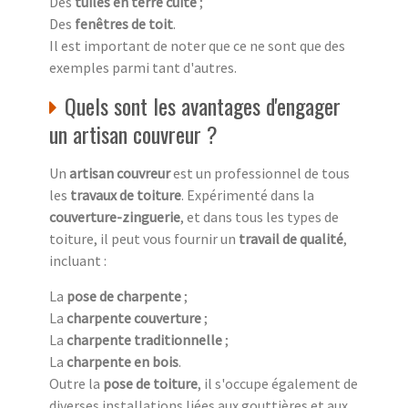
Des
tuiles en terre cuite
;
Des
fenêtres de toit
.
Il est important de noter que ce ne sont que des
exemples parmi tant d'autres.
Quels sont les avantages d'engager
un artisan couvreur ?
Un
artisan couvreur
est un professionnel de tous
les
travaux de toiture
. Expérimenté dans la
couverture-zinguerie
, et dans tous les types de
toiture, il peut vous fournir un
travail de qualité
,
incluant :
La
pose de charpente
;
La
charpente couverture
;
La
charpente traditionnelle
;
La
charpente en bois
.
Outre la
pose de toiture
, il s'occupe également de
diverses installations liées aux gouttières et aux