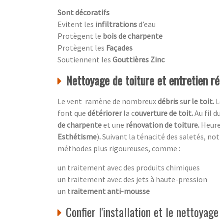
Sont décoratifs
Evitent les i
nfiltrations
d’eau
Protègent le
bois de charpente
Protègent les
Façades
Soutiennent les
Gouttières Zinc
Nettoyage de toiture et entretien rég
Le vent ramène de nombreux
débris
s
ur le toit.
L
font que
détériorer
la c
ouverture de toit.
Au fil 
de charpente
et une
rénovation de toiture.
Heur
Esthétisme
)
.
Suivant la ténacité des saletés, no
méthodes plus rigoureuses, comme :
un traitement avec des produits chimiques
un traitement avec des jets à haute-pression
un t
raitement anti-mousse
Confier l'installation et le nettoyag