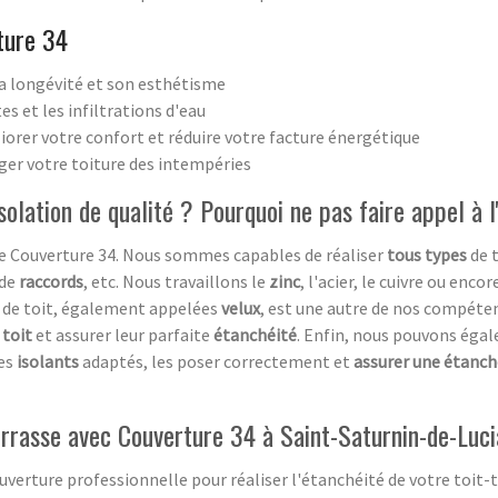
ture 34
a longévité et son esthétisme
es et les infiltrations d'eau
iorer votre confort et réduire votre facture énergétique
ger votre toiture des intempéries
solation de qualité ? Pourquoi ne pas faire appel à 
de Couverture 34. Nous sommes capables de réaliser
tous types
de 
 de
raccords
, etc. Nous travaillons le
zinc
, l'acier, le cuivre ou enc
de toit, également appelées
velux
, est une autre de nos compéte
 toit
et assurer leur parfaite
étanchéité
. Enfin, nous pouvons ég
les
isolants
adaptés, les poser correctement et
assurer une étanch
terrasse avec Couverture 34 à Saint-Saturnin-de-Luc
ouverture professionnelle pour réaliser l'étanchéité de votre toit-