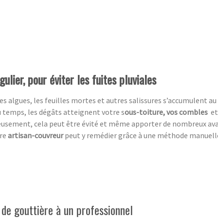
ulier, pour éviter les fuites pluviales
es algues, les feuilles mortes et autres salissures s’accumulent au 
du temps, les dégâts atteignent votre s
ous-toiture, vos combles
et
eusement,
cela peut être évité et même apporter de nombreux av
tre
artisan-couvreur
peut y remédier grâce à une méthode manuelle, 
e de gouttière à un professionnel