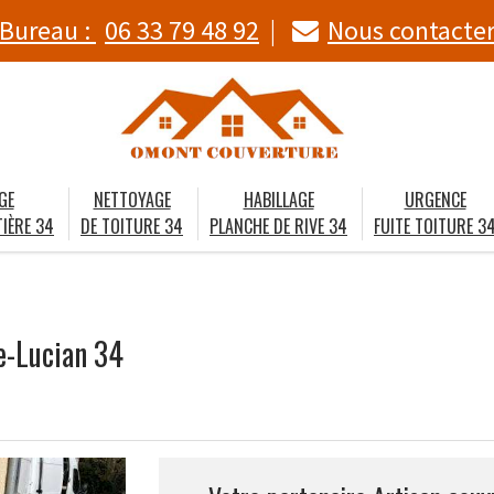
Bureau :
06 33 79 48 92
Nous contacte
GE
NETTOYAGE
HABILLAGE
URGENCE
IÈRE 34
DE TOITURE 34
PLANCHE DE RIVE 34
FUITE TOITURE 3
e-Lucian 34