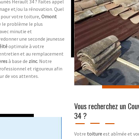
unès Herault 34 ? Faites appel
nage et/ou la rénovation. Quel
é pour votre toiture,
Omont
 le problème le plus
 avec minutie et
 redonner une seconde jeunesse
éité
optimale à votre
'entretien et au remplacement
ères
à base de
zinc
. Notre
rofessionnel et rigoureux afin
eur de vos attentes.
Vous recherchez un Cou
34 ?
Votre
toiture
est abîmée et vou