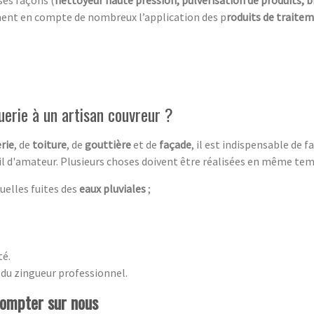
ment en compte de nombreux l’application des p
roduits de traite
uerie à un artisan couvreur ?
rie
, de
toiture
, de
gouttière
et de
façade
, il est indispensable de 
vail d'amateur. Plusieurs choses doivent être réalisées en même tem
uelles fuites des
eaux pluviales
;
té.
 du zingueur professionnel.
compter sur nous