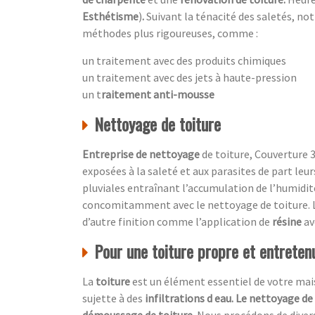
Esthétisme
)
.
Suivant la ténacité des saletés, no
méthodes plus rigoureuses, comme :
un traitement avec des produits chimiques
un traitement avec des jets à haute-pression
un t
raitement anti-mousse
Nettoyage de toiture
Entreprise de nettoyage
de toiture, Couverture 3
exposées à la saleté et aux parasites de part leu
pluviales entraînant l’accumulation de l’humidité
concomitamment avec le nettoyage de toiture. L
d’autre finition comme l’application de
résine
av
Pour une toiture propre et entretenu
La
toiture
est un élément essentiel de votre maiso
sujette à des
infiltrations d eau. Le nettoyage de
démoussage de toiture.
Nous procédons de diver