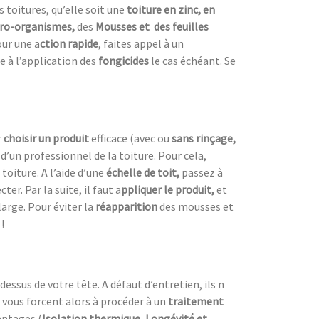
s toitures, qu’elle soit une
toiture en zinc, en
ro-organismes,
des
Mousses et des feuilles
ur une a
ction rapide
, faites appel à un
e à l’application des
fongicides
le cas échéant. Se
r
choisir un produit
efficace (avec ou
sans rinçage,
s d’un professionnel de la toiture. Pour cela,
toiture. A l’aide d’une
échelle de toit,
passez à
r. Par la suite, il faut a
ppliquer le produit,
et
 large. Pour éviter la
réapparition
des mousses et
!
dessus de votre tête. A défaut d’entretien, ils n
 vous forcent alors à procéder à un
traitement
antages (
Isolation thermique, Longévité et