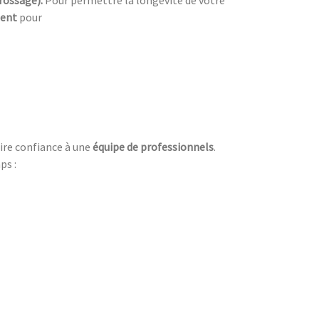
ment
pour
faire confiance à une
équipe de professionnels
.
ps :