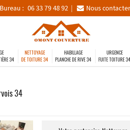
Bureau :
06 33 79 48 92
Nous contacte
GE
NETTOYAGE
HABILLAGE
URGENCE
IÈRE 34
DE TOITURE 34
PLANCHE DE RIVE 34
FUITE TOITURE 3
rvois 34