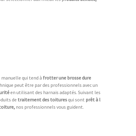
e manuelle qui tend à
frotter une
brosse dure
chnique peut être par des professionnels avec un
urité
en utilisant des harnais adaptés. Suivant les
roduits de
traitement des toitures
qui sont
prêt à l
toiture,
nos professionnels vous guident.