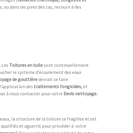
ou dans les pires des cas, recourir à des
.
Les
Toitures en tuile
sont continuellement
 boucher le système d’écoulement des eaux
oyage de gouttière
devrait se faire
’application des
traitements fongicides,
et
pas à nous contacter pour votre
Devis nettoyage.
ux, la structure de la toiture se fragilise et est
 qualifiés et aguerris pour procéder à
votre
brossage).
Pour permettre la longévité de votre