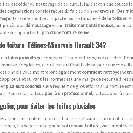
atif de procéder au nettoyage de toiture. Il faut savoir que toutes le
des dégradations considérables du fait du non -entretien.
Des mic
mager
le revêtement, et impacter sur l’étanchéité
de la toiture.
Po
et procède au
démoussage
via un
traitement anti mousse,
ou encor
table de supporter le
prix d’une toiture neuve !
de toiture Félines-Minervois Herault 34?
t
certains produits
qui sont spécifiquement conçus à cet effet. Pou
i mousse
, fongicides, etc.) il est préférable de recourir aux conseil
rofessionnels vous montreront également
comment nettoyer
votre 
t
approuvé et suivant les normes est une marge de sécurité à respecte
uer
plusieurs couches.
Cela requiert de gros efforts si la toiture est
oit. Pour cela, faites a
ppel à un professionnel,
faites appel à nous 
ulier, pour éviter les fuites pluviales
es algues, les feuilles mortes et autres salissures s’accumulent au 
du temps, les dégâts atteignent votre s
ous-toiture, vos combles
et
eusement,
cela peut être évité et même apporter de nombreux av