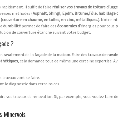
 rapidement. Il suffit de faire
réaliser vos travaux de toiture d’urg
diverses méthodes (
Asphalt, Shingl, Epdm, Bitume,Tôle, habillage 
(couverture en chaume, en tuiles, en zinc, métalliques.).
Notre in
te
durabilité
permet de faire des
économies d’
énergies pour tous
p
 solution de couverture étanche suivant votre budget.
çade ?
 un
ravalement
de la
façade de la maison
. Faire des
travaux de rava
sthétiques
, cela demande tout de même une certaine expertise. Ava
s travaux vont se faire.
nt le diagnostic dans certains cas.
re vos travaux de rénovation. Si, par exemple, vous voulez faire d
s-Minervois