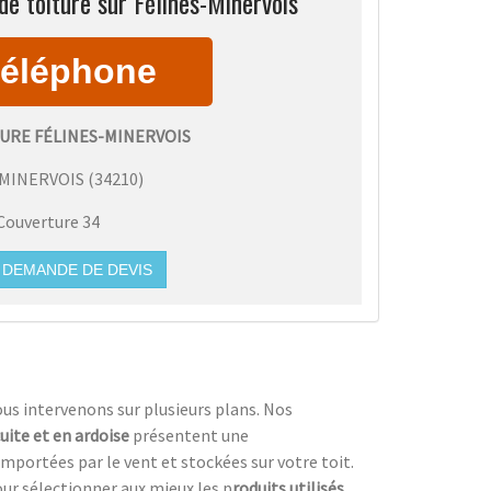
e toiture sur Félines-Minervois
URE FÉLINES-MINERVOIS
-MINERVOIS
(
34210
)
Couverture 34
DEMANDE DE DEVIS
ous intervenons sur plusieurs plans. Nos
cuite et en ardoise
présentent une
emportées par le vent et stockées sur votre toit.
our sélectionner aux mieux les p
roduits utilisés,