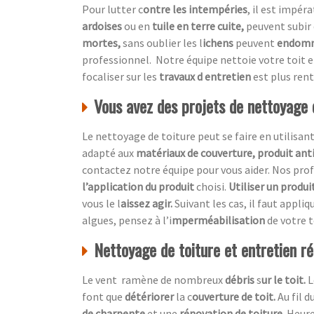
Pour lutter c
ontre les intempéries
, il est impér
ardoises
ou en
tuile en terre cuite,
peuvent subir 
mortes,
sans oublier les l
ichens
peuvent
endom
professionnel.
Notre équipe nettoie votre toit 
focaliser sur les
travaux d entretien
est plus ren
Vous avez des projets de nettoyage 
Le nettoyage de toiture peut se faire en utilisan
adapté aux
matériaux de couverture, produit ant
contactez notre équipe pour vous aider. Nos p
l’application du produit
choisi.
Utiliser un produi
vous le l
aissez agir.
Suivant les cas, il faut appliq
algues, pensez à l’i
mperméabilisation
de votre t
Nettoyage de toiture et entretien rég
Le vent ramène de nombreux
débris
s
ur le toit.
L
font que
détériorer
la c
ouverture de toit.
Au fil 
de charpente
et une
rénovation de toiture.
Heur