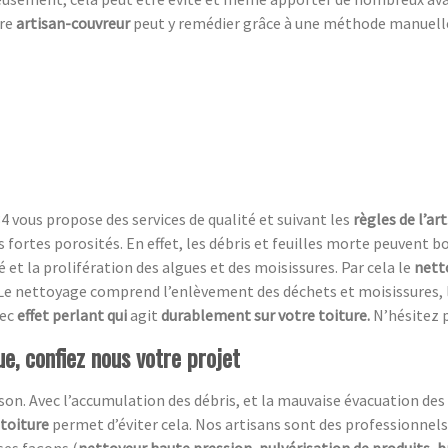
tre
artisan-couvreur
peut y remédier grâce à une méthode manuelle, 
4 vous propose des services de qualité et suivant les
règles de l’art
rs fortes porosités. En effet, les débris et feuilles morte peuvent
 et la prolifération des algues et des moisissures. Par cela le
nett
e nettoyage comprend l’enlèvement des déchets et moisissures, l
ec
effet perlant qui
agit
durablement sur votre toiture.
N’hésitez 
e, confiez nous votre projet
n. Avec l’accumulation des débris, et la mauvaise évacuation des ea
 toiture
permet d’éviter cela. Nos artisans sont des professionnels
ses façons (
nettoyeur haute pression, pulvérisation de produits, 