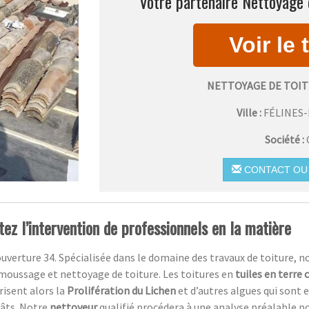
Votre partenaire Nettoyage d
NETTOYAGE DE TOIT
Ville :
FÉLINES
Société :
CONTACT OU 
itez l’intervention de professionnels en la matière
uverture 34. Spécialisée dans le domaine des travaux de toiture, n
moussage et nettoyage de toiture. Les toitures en
tuiles en terre 
risent alors la
Prolifération du Lichen
et d’autres algues qui sont 
gâts
.
Notre
nettoyeur
qualifié procédera à une analyse préalable p