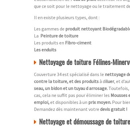
que ce soit pour le nettoyage ou le traitement de
Il en existe plusieurs types, dont :
Les gammes de
produit nettoyant Biodégradabl
La
Peinture de toiture
Les produits en
Fibro-ciment
Les enduits
Nettoyage de toiture Félines-Minerv
Couverture 34 est spécialisé dans le
nettoyage de
contre la toiture, et des produits
à d
iluer
, et d’a
seau, un bidon et un tuyau d arrosage.
Toutefois, 
cas, cela ne suffit pas pour éliminer les
Mousses e
emploi,
et disponibles à un
prix moyen.
Pour bien
Demandez dès maintenant votre
devis gratuit !
Nettoyage et démoussage de toiture,