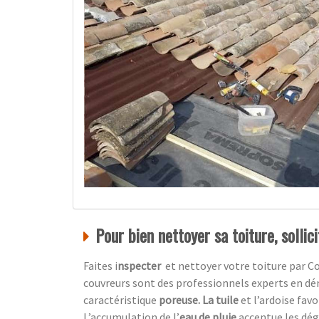
Pour bien nettoyer sa toiture, sollic
Faites i
nspecter
et nettoyer votre toiture par
Co
couvreurs sont des professionnels experts en dé
caractéristique
poreuse. La tuile
et l’ardoise favo
L’accumulation de l’
eau de pluie
accentue
les dé