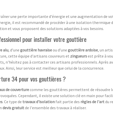
aîner une perte importante d'énergie et une augmentation de vot
ergie, il est recommandé de procéder à une isolation thermique de
tion et vous proposent des solutions adaptées à vos besoins.
fessionnel pour installer votre gouttière
e alu
, d’une
gouttière havraise
ou d’une
gouttière ardoise
, un arti
ure, cette équipe d'artisans couvreurs et
zingueurs
est prête à vo
ts, n'hésitez pas à contacter ces artisans professionnels. Après a
ux. Ainsi, leur service est meilleur que celui de la concurrence.
rture 34 pour vos gouttières ?
ux de couverture
comme les gouttières permettent de résoudre 
rovoquées. Cependant, il existe une solution clé en main pour facili
es
. Ce type de
travaux d'isolation
fait partie des
règles de l'art
du r
un
devis gratuit
de l'ensemble des travaux à réaliser.