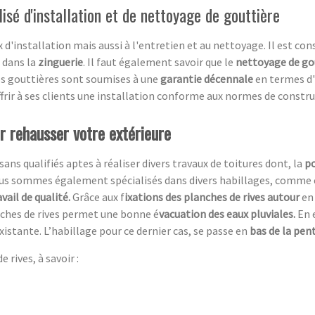
isé d'installation et de nettoyage de gouttière
d'installation mais aussi à l'entretien et au nettoyage. Il est cons
f dans la
zinguerie
. Il faut également savoir que le
nettoyage de go
vos gouttières sont soumises à une
garantie décennale
en termes d'
offrir à ses clients une installation conforme aux normes de constr
ur rehausser votre extérieure
ans qualifiés aptes à réaliser divers travaux de toitures dont, la
po
s sommes également spécialisés dans divers habillages, comme ce
avail de qualité.
Grâce aux f
ixations des planches de rives autour
en
anches de rives permet une bonne é
vacuation des eaux pluviales.
En 
xistante. L’habillage pour ce dernier cas, se passe en
bas de la pent
 rives, à savoir :