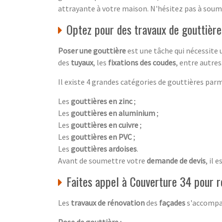
attrayante à votre maison. N'hésitez pas à sou
Optez pour des travaux de gouttièr
Poser une gouttière
est une tâche qui nécessite 
des
tuyaux
, les
fixations des coudes
, entre autre
Il existe 4 grandes catégories de gouttières parm
Les
gouttières en zinc
;
Les
gouttières en aluminium
;
Les
gouttières en cuivre
;
Les
gouttières en PVC
;
Les
gouttières ardoises
.
Avant de soumettre votre
demande de devis
, il 
Faites appel à Couverture 34 pour r
Les
travaux de rénovation
des
façades
s'accompag