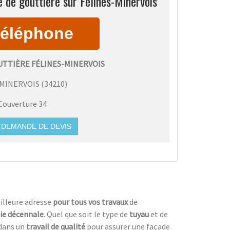
 de gouttière sur Félines-Minervois
UTTIÈRE FÉLINES-MINERVOIS
-MINERVOIS
(
34210
)
Couverture 34
DEMANDE DE DEVIS
illeure adresse
pour tous vos travaux
de
ie décennale
. Quel que soit le type de
tuyau
et de
 dans un
travail de qualité
pour assurer une façade