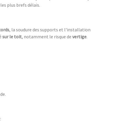
es plus brefs délais.
cords
, la soudure des supports et l'installation
ué
sur le toit
, notamment le risque de
vertige
.
ade.
: